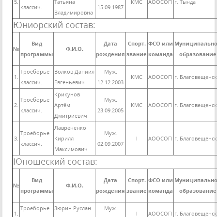
5.
Татьяна
КМС
АООСОП
г. Тында
классич.
15.09.1987
Владимировна
Юниорский состав:
Вид
Дата
Спорт.
ФСО или
Муниципальн
№
Ф.И.О.
программы
рождения
звание
команда
образование
Троеборье
Волков Даниил
Муж.
1.
КМС
АООСОП
г. Благовещенск
классич.
Евгеньевич
12.12.2003
Крикунов
Троеборье
Муж.
2.
Артём
КМС
АООСОП
г. Благовещенск
классич.
23.09.2005
Дмитриевич
Лаврененко
Троеборье
Муж.
3.
Кирилл
I
АООСОП
г. Благовещенск
классич.
02.09.2007
Максимович
Юношеский состав:
Вид
Дата
Спорт.
ФСО или
Муниципальн
№
Ф.И.О.
программы
рождения
звание
команда
образование
Троеборье
Зюрин Руслан
Муж.
1.
I
АООСОП
г. Благовещенск