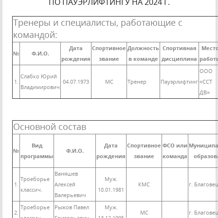
ПО ПАУЭРЛИФТИНГУ НА 2024 Г.
Тренеры и специалисты, работающие с
командой:
Дата
Спортивное
Должность
Спортивная
Мест
№
Ф.И.О.
рождения
звание
в команде
дисциплина
работ
ООО
Слабко Юрий
1.
04.07.1973
МС
Тренер
Пауэрлифтинг
«ССТ
Владимирович
ДВ»
Основной состав
Вид
Дата
Спортивное
ФСО или
Муниципа
№
Ф.И.О.
программы
рождения
звание
команда
образов
Ваняшев
Троеборье
Муж.
1.
Алексей
КМС
г. Благове
классич.
10.01.1981
Валерьевич
Троеборье
Рыжов Павел
Муж.
2.
МС
г. Благове