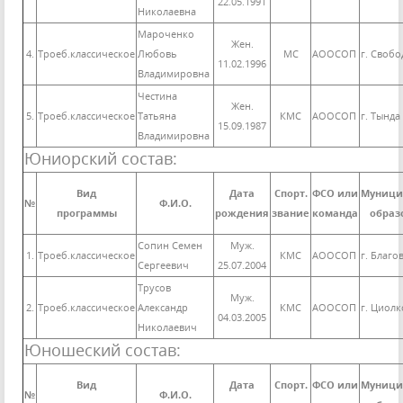
22.05.1991
Николаевна
Мароченко
Жен.
4.
Троеб.классическое
Любовь
МС
АООСОП
г. Своб
11.02.1996
Владимировна
Честина
Жен.
5.
Троеб.классическое
Татьяна
КМС
АООСОП
г. Тында
15.09.1987
Владимировна
Юниорский состав:
Вид
Дата
Спорт.
ФСО или
Муници
№
Ф.И.О.
программы
рождения
звание
команда
образ
Сопин Семен
Муж.
1.
Троеб.классическое
КМС
АООСОП
г. Благо
Сергеевич
25.07.2004
Трусов
Муж.
2.
Троеб.классическое
Александр
КМС
АООСОП
г. Циол
04.03.2005
Николаевич
Юношеский состав:
Вид
Дата
Спорт.
ФСО или
Муници
№
Ф.И.О.