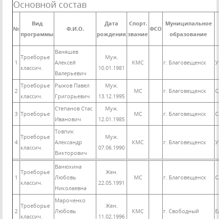
Основной состав
Вид
Дата
Спорт.
Муниципальное
№
Ф.И.О.
ФСО
программы
рождения
звание
образование
Ваняшев
Троеборье
Муж.
1
Алексей
КМС
г. Благовещенск
У
классич.
10.01.1981
Валерьевич
Троеборье
Рыжов Павел
Муж.
2
МС
г. Благовещенск
С
классич.
Григорьевич
13.12.1995
Степанов Стас
Муж.
3
Троеборье
МС
г. Благовещенск
С
Иванович
12.01.1985
Товпик
Троеборье
Муж.
4
Александр
КМС
г. Благовещенск
У
классич.
07.06.1990
Викторович
Ванюхина
Троеборье
Жен.
1
Любовь
МС
г. Благовещенск
С
классич.
22.05.1991
Николаевна
Мароченко
Троеборье
Жен.
2
Любовь
КМС
г. Свободный
Е
классич.
11.02.1996