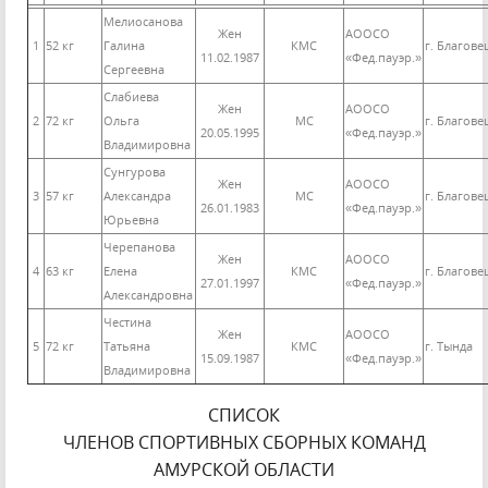
Мелиосанова
Жен
АООСО
1
52 кг
Галина
КМС
г. Благов
11.02.1987
«Фед.пауэр.»
Сергеевна
Слабиева
Жен
АООСО
2
72 кг
Ольга
МС
г. Благов
20.05.1995
«Фед.пауэр.»
Владимировна
Сунгурова
Жен
АООСО
3
57 кг
Александра
МС
г. Благов
26.01.1983
«Фед.пауэр.»
Юрьевна
Черепанова
Жен
АООСО
4
63 кг
Елена
КМС
г. Благов
27.01.1997
«Фед.пауэр.»
Александровна
Честина
Жен
АООСО
5
72 кг
Татьяна
КМС
г. Тында
15.09.1987
«Фед.пауэр.»
Владимировна
СПИСОК
ЧЛЕНОВ СПОРТИВНЫХ СБОРНЫХ КОМАНД
АМУРСКОЙ ОБЛАСТИ