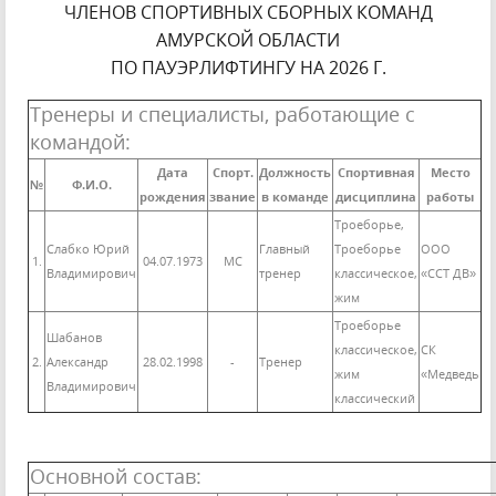
ЧЛЕНОВ СПОРТИВНЫХ СБОРНЫХ КОМАНД
АМУРСКОЙ ОБЛАСТИ
ПО ПАУЭРЛИФТИНГУ НА 2026 Г.
Тренеры и специалисты, работающие с
командой:
Дата
Спорт.
Должность
Спортивная
Место
№
Ф.И.О.
рождения
звание
в команде
дисциплина
работы
Троеборье,
Слабко Юрий
Главный
Троеборье
ООО
1.
04.07.1973
МС
Владимирович
тренер
классическое,
«ССТ ДВ»
жим
Троеборье
Шабанов
классическое,
СК
2.
Александр
28.02.1998
-
Тренер
жим
«Медведь
Владимирович
классический
Основной состав: