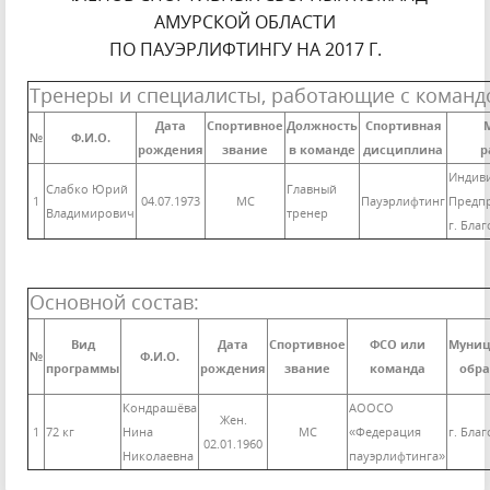
АМУРСКОЙ ОБЛАСТИ
ПО ПАУЭРЛИФТИНГУ НА 2017 Г.
Тренеры и специалисты, работающие с команд
Дата
Спортивное
Должность
Спортивная
№
Ф.И.О.
рождения
звание
в команде
дисциплина
р
Индив
Слабко Юрий
Главный
1
04.07.1973
МС
Пауэрлифтинг
Предп
Владимирович
тренер
г. Бла
Основной состав:
Вид
Дата
Спортивное
ФСО или
Муниц
№
Ф.И.О.
программы
рождения
звание
команда
обра
Кондрашёва
АООСО
Жен.
1
72 кг
Нина
МС
«Федерация
г. Бла
02.01.1960
Николаевна
пауэрлифтинга»