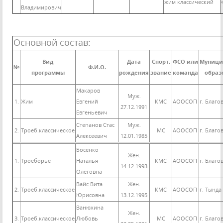
жим классический
Владимирович
Основной состав:
Вид
Дата
Спорт.
ФСО или
Муници
№
Ф.И.О.
программы
рождения
звание
команда
образ
Макаров
Муж.
1.
Жим
Евгений
КМС
АООСОП
г. Благо
27.12.1991
Евгеньевич
Степанов Стас
Муж.
2.
Троеб.классическое
МС
АООСОП
г. Благо
Алексеевич
12.01.1985
Босенко
Жен.
1.
Троеборье
Наталья
КМС
АООСОП
г. Благо
14.12.1993
Олеговна
Вайс Вита
Жен.
2.
Троеб.классическое
КМС
АООСОП
г. Тында
Юрисовна
13.12.1995
Ванюхина
Жен.
3.
Троеб.классическое
Любовь
МС
АООСОП
г. Благо