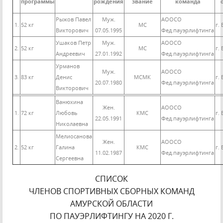
программы
рождения
звание
команда
Рыжов Павел
Муж.
АООСО
1.
52 кг
МС
г.
Викторович
07.05.1995
Фед.пауэрлифтинга
Ушаков Петр
Муж.
АООСО
2.
52 кг
МС
г.
Андреевич
27.01.1992
Фед.пауэрлифтинга
Урманов
Муж.
АООСО
3.
83 кг
Денис
МСМК
г.
20.07.1980
Фед.пауэрлифтинга
Викторович
Ванюхина
Жен.
АООСО
1.
72 кг
Любовь
КМС
г.
22.05.1991
Фед.пауэрлифтинга
Николаевна
Мелиосанова
Жен.
АООСО
2.
52 кг
Галина
КМС
г.
11.02.1987
Фед.пауэрлифтинга
Сергеевна
СПИСОК
ЧЛЕНОВ СПОРТИВНЫХ СБОРНЫХ КОМАНД
АМУРСКОЙ ОБЛАСТИ
ПО ПАУЭРЛИФТИНГУ НА 2020 Г.