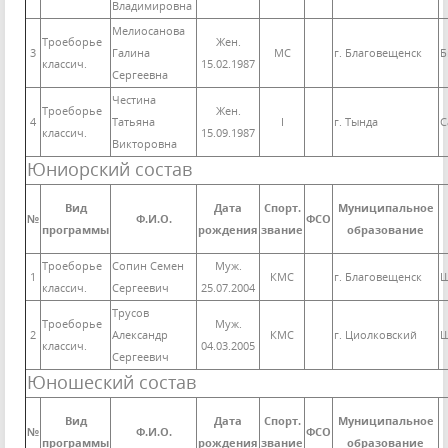
Владимировна
Мелиосанова
Троеборье
Жен.
3
Галина
МС
г. Благовещенск
Б
классич.
15.02.1987
Сергеевна
Честина
Троеборье
Жен.
4
Татьяна
I
г. Тында
С
классич.
15.09.1987
Викторовна
Юниорский состав
Вид
Дата
Спорт.
Муниципальное
№
Ф.И.О.
ФСО
программы
рождения
звание
образование
Троеборье
Сопин Семен
Муж.
1
КМС
г. Благовещенск
Ш
классич.
Сергеевич
25.07.2004
Трусов
Троеборье
Муж.
2
Александр
КМС
г. Циолковский
Ш
классич.
04.03.2005
Сергеевич
Юношеский состав
Вид
Дата
Спорт.
Муниципальное
№
Ф.И.О.
ФСО
программы
рождения
звание
образование