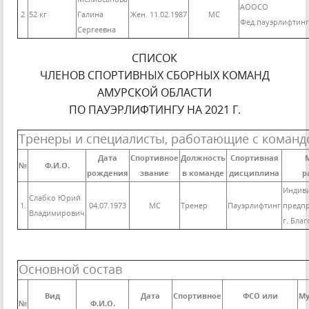
АООСО
2
52 кг
Галина
Жен. 11.02.1987
МС
Фед.пауэрлифтинг
Сергеевна
СПИСОК
ЧЛЕНОВ СПОРТИВНЫХ СБОРНЫХ КОМАНД
АМУРСКОЙ ОБЛАСТИ
ПО ПАУЭРЛИФТИНГУ НА 2021 Г.
Тренеры и специалисты, работающие с команд
Дата
Спортивное
Должность
Спортивная
№
Ф.И.О.
рождения
звание
в команде
дисциплина
р
Индив
Слабко Юрий
1.
04.07.1973
МС
Тренер
Пауэрлифтинг
предп
Владимирович
г. Бла
Основной состав
Вид
Дата
Спортивное
ФСО или
Му
№
Ф.И.О.