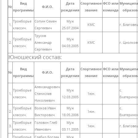
Вид
Дата
Спортивное
ФСО или
Муниципа
№
Ф.И.О.
программы
рождения
звание
команда
образов
Троеборье
Сопин Семен
Муж
1.
КМС
г. Благове
классич.
Сергеевич
25.07.2004
Трусов
Троеборье
Муж
2.
Александр
КМС
г. Циолков
классич.
04.03.2005
Сергеевич
Юношеский состав:
Вид
Дата
Спортивное
ФСО или
Муниципа
№
Ф.И.О.
программы
рождения
звание
команда
образов
Александрович
Троеборье
Муж
с.
1.
Станислав
1юн.
классич.
12.03.2005
Екатерино
Николаевич
Троеборье
Волков Иван
Муж
с.
2.
1юн.
классич.
Викторович
18.05.2006
Екатерино
Троеборье
Головин Глеб
Муж
3.
1юн.
г. Благове
классич.
Иванович
03.11.2005
Троеборье
Слабко Богдан
Муж