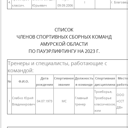
4.
I
г. Благове
классич.
Юрьевич
09.09.2006
СПИСОК
ЧЛЕНОВ СПОРТИВНЫХ СБОРНЫХ КОМАНД
АМУРСКОЙ ОБЛАСТИ
ПО ПАУЭРЛИФТИНГУ НА 2023 Г.
Тренеры и специалисты, работающие с
командой:
Дата
Спортивное
Должность
Спортивная
Место
№
Ф.И.О.
рождения
звание
в команде
дисциплина
работ
Троеборье,
ООО
Слабко Юрий
Главный
Троеборье
1
04.07.1973
МС
«ССТ
Владимирович
тренер
классическое,
ДВ»
жим