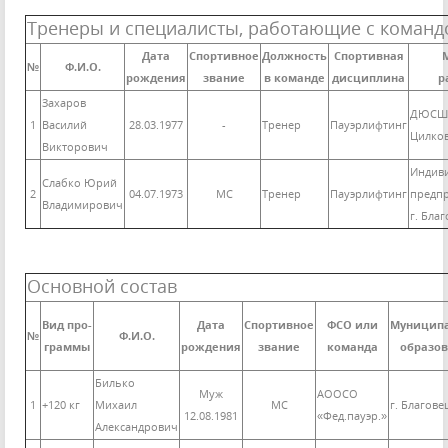
Тренеры и специалисты, работающие с команд
Дата
Спортивное
Должность
Спортивная
№
Ф.И.О.
рождения
звание
в команде
дисциплина
р
Захаров
ДЮСШ
1
Василий
28.03.1977
-
Тренер
Пауэрлифтинг
Цилко
Викторович
Индив
Слабко Юрий
2
04.07.1973
МС
Тренер
Пауэрлифтинг
предп
Владимирович
г. Бла
Основной состав
Вид про-
Дата
Спортивное
ФСО или
Муницип
№
Ф.И.О.
граммы
рождения
звание
команда
образо
Билько
Муж
АООСО
1
+120 кг
Михаил
МС
г. Благов
12.08.1981
«Фед.пауэр.»
Александрович