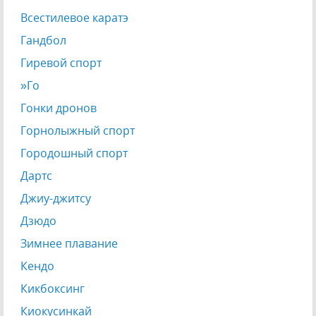
Всестилевое каратэ
Гандбол
Гиревой спорт
»Го
Гонки дронов
Горнолыжный спорт
Городошный спорт
Дартс
Джиу-джитсу
Дзюдо
Зимнее плавание
Кендо
Кикбоксинг
Киокусинкай