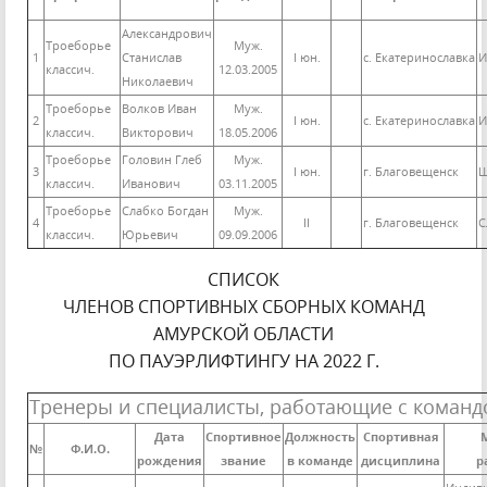
Александрович
Троеборье
Муж.
1
Станислав
I юн.
с. Екатеринославка
И
классич.
12.03.2005
Николаевич
Троеборье
Волков Иван
Муж.
2
I юн.
с. Екатеринославка
И
классич.
Викторович
18.05.2006
Троеборье
Головин Глеб
Муж.
3
I юн.
г. Благовещенск
Ш
классич.
Иванович
03.11.2005
Троеборье
Слабко Богдан
Муж.
4
II
г. Благовещенск
С
классич.
Юрьевич
09.09.2006
СПИСОК
ЧЛЕНОВ СПОРТИВНЫХ СБОРНЫХ КОМАНД
АМУРСКОЙ ОБЛАСТИ
ПО ПАУЭРЛИФТИНГУ НА 2022 Г.
Тренеры и специалисты, работающие с команд
Дата
Спортивное
Должность
Спортивная
№
Ф.И.О.
рождения
звание
в команде
дисциплина
р