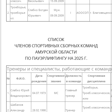
классич.
Васильевич
15.09.2009
Троеборье,
Слабко Богдан
Муж.
2.
троеборье
I
АООСОП
г. Благовещенск
Юрьевич
09.09.2009
кл.
СПИСОК
ЧЛЕНОВ СПОРТИВНЫХ СБОРНЫХ КОМАНД
АМУРСКОЙ ОБЛАСТИ
ПО ПАУЭРЛИФТИНГУ НА 2025 Г.
Тренеры и специалисты, работающие с команд
Дата
Спортивное
Должность
Спортивная
№
Ф.И.О.
рождения
звание
в команде
дисциплина
Троеборье,
Слабко Юрий
Главный
1.
04.07.1973
МС
Троеб.классическое,
Владимирович
тренер
жим
Шабанов
Троеб.классическое,
2.
Александр
28.02.1998
Тренер