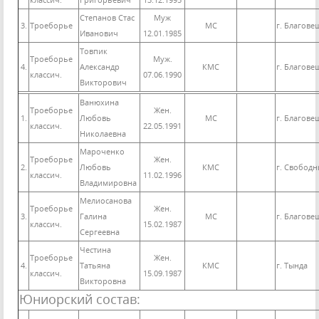
классич.
Григорьевич
13.12.1995
Степанов Стас
Муж
3.
Троеборье
МС
г. Благове
Иванович
12.01.1985
Товпик
Троеборье
Муж.
4.
Александр
КМС
г. Благове
классич.
07.06.1990
Викторович
Ванюхина
Троеборье
Жен.
1.
Любовь
МС
г. Благове
классич.
22.05.1991
Николаевна
Мароченко
Троеборье
Жен.
2.
Любовь
КМС
г. Свобод
классич.
11.02.1996
Владимировна
Мелиосанова
Троеборье
Жен.
3.
Галина
МС
г. Благове
классич.
15.02.1987
Сергеевна
Честина
Троеборье
Жен.
4.
Татьяна
КМС
г. Тында
классич.
15.09.1987
Викторовна
Юниорский состав: