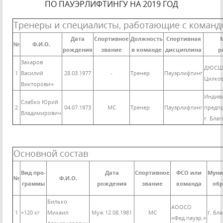
ПО ПАУЭРЛИФТИНГУ НА 2019 ГОД
Тренеры и специалисты, работающие с команд
Дата
Спортивное
Должность
Спортивная
№
Ф.И.О.
рождения
звание
в команде
дисциплина
р
Захаров
ДЮСШ
1
Василий
28.03.1977
-
Тренер
Пауэрлифтинг
Цилко
Викторович
Индив
Слабко Юрий
2
04.07.1973
МС
Тренер
Пауэрлифтинг
предп
Владимирович
г. Бла
Основной состав
Вид про-
Дата
Спортивное
ФСО или
Муни
№
Ф.И.О.
граммы
рождения
звание
команда
обр
Билько
АООСО
1
+120 кг
Михаил
Муж 12.08.1981
МС
г. Бл
«Фед.пауэр.»