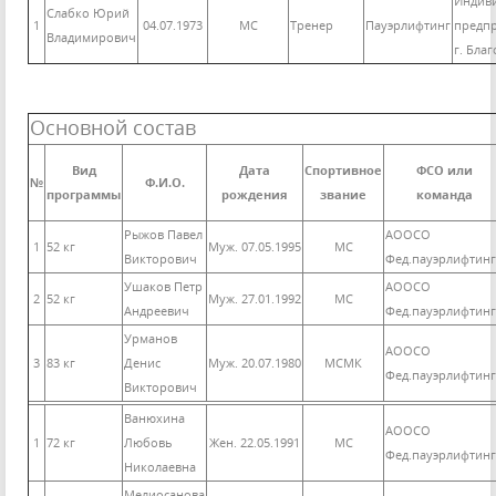
Индив
Слабко Юрий
1
04.07.1973
МС
Тренер
Пауэрлифтинг
предп
Владимирович
г. Бла
Основной состав
Вид
Дата
Спортивное
ФСО или
№
Ф.И.О.
программы
рождения
звание
команда
Рыжов Павел
АООСО
1
52 кг
Муж. 07.05.1995
МС
Викторович
Фед.пауэрлифтинг
Ушаков Петр
АООСО
2
52 кг
Муж. 27.01.1992
МС
Андреевич
Фед.пауэрлифтинг
Урманов
АООСО
3
83 кг
Денис
Муж. 20.07.1980
МСМК
Фед.пауэрлифтинг
Викторович
Ванюхина
АООСО
1
72 кг
Любовь
Жен. 22.05.1991
МС
Фед.пауэрлифтинг
Николаевна
Мелиосанова