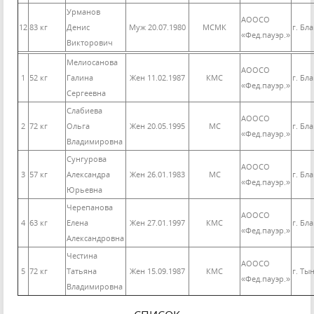
Урманов
АООСО
12
83 кг
Денис
Муж 20.07.1980
МСМК
г. Бл
«Фед.пауэр.»
Викторович
Мелиосанова
АООСО
1
52 кг
Галина
Жен 11.02.1987
КМС
г. Бл
«Фед.пауэр.»
Сергеевна
Слабиева
АООСО
2
72 кг
Ольга
Жен 20.05.1995
МС
г. Бл
«Фед.пауэр.»
Владимировна
Сунгурова
АООСО
3
57 кг
Александра
Жен 26.01.1983
МС
г. Бл
«Фед.пауэр.»
Юрьевна
Черепанова
АООСО
4
63 кг
Елена
Жен 27.01.1997
КМС
г. Бл
«Фед.пауэр.»
Александровна
Честина
АООСО
5
72 кг
Татьяна
Жен 15.09.1987
КМС
г. Ты
«Фед.пауэр.»
Владимировна