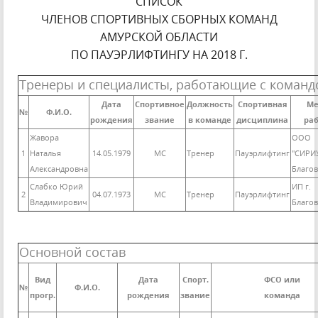
СПИСОК
ЧЛЕНОВ СПОРТИВНЫХ СБОРНЫХ КОМАНД
АМУРСКОЙ ОБЛАСТИ
ПО ПАУЭРЛИФТИНГУ НА 2018 Г.
Тренеры и специалисты, работающие с команд
Дата
Спортивное
Должность
Спортивная
Ме
№
Ф.И.О.
рождения
звание
в команде
дисциплина
ра
Жавора
ООО
1
Наталья
14.05.1979
МС
Тренер
Пауэрлифтинг
"СИРИУ
Александровна
Благо
Слабко Юрий
ИП г.
2
04.07.1973
МС
Тренер
Пауэрлифтинг
Владимирович
Благо
Основной состав
Вид
Дата
Спорт.
ФСО или
№
Ф.И.О.
прогр.
рождения
звание
команда