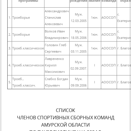
программы
рождения
звание
команда
образ
Александрович
Муж.
с.
1.
Троеборье
Станислав
1юн.
АООСОП
12.03.2005
Екатери
Алексеевич
Волков Иван
Муж.
с.
2.
Троеборье
1юн.
АООСОП
Владимирович
18.05.2006
Екатери
Головин Глеб
Муж.
3.
Троеб.классическое
1юн.
АООСОП
г. Благо
Сергеевич
03.11.2005
Лаврененко
Муж.
4.
Троеб.классическое
Кирилл
I
АООСОП
г. Благо
02.09.2007.
Максимович
Троеб.,
Слабко Богдан
Муж.
5.
I
АООСОП
г. Благо
Троеб.классич.
Юрьевич
09.09.2006
СПИСОК
ЧЛЕНОВ СПОРТИВНЫХ СБОРНЫХ КОМАНД
АМУРСКОЙ ОБЛАСТИ