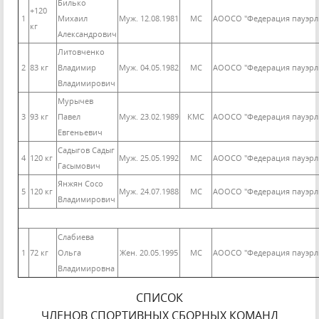
Билько
+120
1
Михаил
Муж. 12.08.1981
МС
АООСО "Федерация пауэрл
кг
Александрович
Литовченко
2
83 кг
Владимир
Муж. 04.05.1982
МС
АООСО "Федерация пауэрл
Владимирович
Мурычев
3
93 кг
Павел
Муж. 23.02.1989
КМС
АООСО "Федерация пауэрл
Евгеньевич
Садыгов Садыг
4
120 кг
Муж. 25.05.1992
МС
АООСО "Федерация пауэрл
Гасымович
Янжян Сосо
5
120 кг
Муж. 24.07.1988
МС
АООСО "Федерация пауэрл
Владимирович
Слабиева
1
72 кг
Ольга
Жен. 20.05.1995
МС
АООСО "Федерация пауэрл
Владимировна
СПИСОК
ЧЛЕНОВ СПОРТИВНЫХ СБОРНЫХ КОМАНД