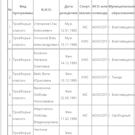
Вид
Дата
Спорт.
ФСО или
Муниципальн
№
Ф.И.О.
программы
рождения
звание
команда
образование
Троеборье
Степанов Стас
Муж.
1.
МС
АООСОП
г. Благовещенск
классич.
Алексеевич
12.01.1985
Троеборье
Унчиков Влас
Муж.
2.
КМС
АООСОП
г. Благовещенск
классич.
Александрович
15.11.1988
Босенко
Жен.
1.
Троеборье
Наталья
КМС
АООСОП
г. Благовещенск
14.12.1993
Олеговна
Троеборье
Вайс Вита
Жен.
2.
КМС
АООСОП
г. Тында
классич.
Юрисовна
13.12.1995
Ванюхина
Троеборье
Жен.
3.
Любовь
МС
АООСОП
г. Благовещенск
классич.
22.05.1991
Николаевна
Мароченко
Троеборье
Жен.
4.
Любовь
МС
АООСОП
г. Свободный
классич.
11.02.1996
Владимировна
Честина
Троеборье
Жен.