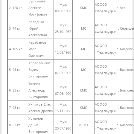
Бурнышев
Муж
АООСО
2
120 кг
Алексей
КМС
г. Зея
09.08.1989
«Фед.пауэр.»
Иосифович
Володько
Муж
АООСО
3
74 кг
Юрий
МС
г. Серыше
25.10.1987
«Фед.пауэр.»
Алексеевич
Карабанов
Муж
АООСО
4
105 кг
Игорь
МС
г. Благов
12.08.1986
«Фед.пауэр.»
Олегович
Кроловецкий
Муж
АООСО
5
93 кг
Вадим
МС
г. Благов
07.07.1993
«Фед.пауэр.»
Викторович
Товпик
Муж
АООСО
6
83 кг
Александр
КМС
г. Благов
07.06.1990
«Фед.пауэр.»
Викторович
Унчиков Влас
Муж
АООСО
7
93 кг
КМС
г. Благов
Александрович
15.11.1988
«Фед.пауэр.»
Урманов
Муж
АООСО
8
83 кг
Денис
МСМК
г. Благов
20.07.1980
«Фед.пауэр.»
Викторович