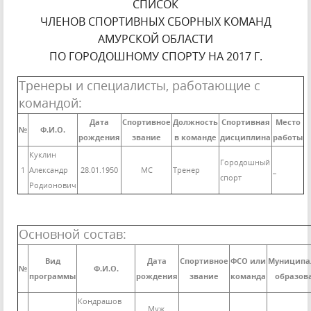
СПИСОК
ЧЛЕНОВ СПОРТИВНЫХ СБОРНЫХ КОМАНД
АМУРСКОЙ ОБЛАСТИ
ПО ГОРОДОШНОМУ СПОРТУ НА 2017 Г.
Тренеры и специалисты, работающие с
командой:
Дата
Спортивное
Должность
Спортивная
Место
№
Ф.И.О.
рождения
звание
в команде
дисциплина
работы
Куклин
Городошный
1
Александр
28.01.1950
МС
Тренер
_
спорт
Родионович
Основной состав:
Вид
Дата
Спортивное
ФСО или
Муниципа
№
Ф.И.О.
программы
рождения
звание
команда
образов
Кондрашов
Муж.