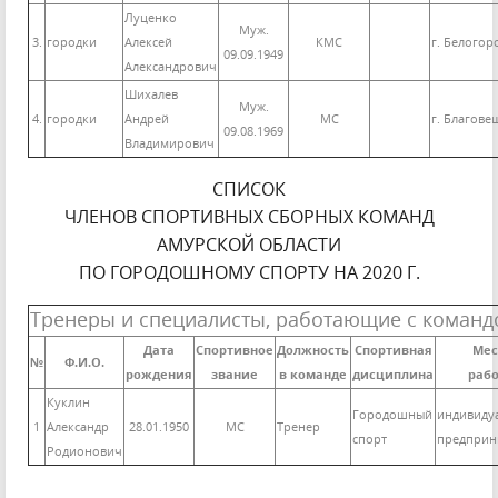
Луценко
Муж.
3.
городки
Алексей
КМС
г. Белогор
09.09.1949
Александрович
Шихалев
Муж.
4.
городки
Андрей
МС
г. Благове
09.08.1969
Владимирович
СПИСОК
ЧЛЕНОВ СПОРТИВНЫХ СБОРНЫХ КОМАНД
АМУРСКОЙ ОБЛАСТИ
ПО ГОРОДОШНОМУ СПОРТУ НА 2020 Г.
Тренеры и специалисты, работающие с команд
Дата
Спортивное
Должность
Спортивная
Мес
№
Ф.И.О.
рождения
звание
в команде
дисциплина
раб
Куклин
Городошный
индивиду
1
Александр
28.01.1950
МС
Тренер
спорт
предприн
Родионович