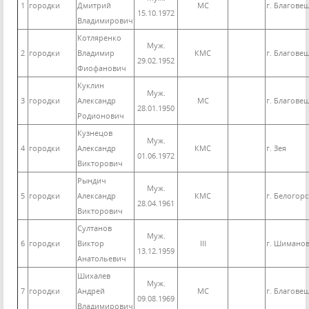
1
городки
Дмитрий
МС
г. Благове
15.10.1972
Владимирович
Котляренко
Муж.
2
городки
Владимир
КМС
г. Благове
29.02.1952
Фиофанович
Куклин
Муж.
3
городки
Александр
МС
г. Благове
28.01.1950
Родионович
Кузнецов
Муж.
4
городки
Александр
КМС
г. Зея
01.06.1972
Викторович
Рындич
Муж.
5
городки
Александр
КМС
г. Белогорс
28.04.1961
Викторович
Султанов
Муж.
6
городки
Виктор
III
г. Шиманов
13.12.1959
Анатольевич
Шихалев
Муж.
7
городки
Андрей
МС
г. Благове
09.08.1969
Владимирович