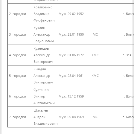
Котляренко
2
городки
Владимир
Муж. 29.02.1952
г. Бла
Фиофанович
Куклин
3
городки
Александр
Муж. 28.01.1950
МС
г. Бла
Родионович
Кузнецов
4
городки
Александр
Муж. 01.06.1972
КМС
г. Зея
Викторович
Рындич
5
городки
Александр
Муж. 28.04.1961
КМС
г. Бел
Викторович
Султанов
6
городки
Виктор
Муж. 13.12.1959
г. Шим
Анатольевич
Шихалев
7
городки
Андрей
Муж. 09.08.1969
МС
г. Бла
Владимирович