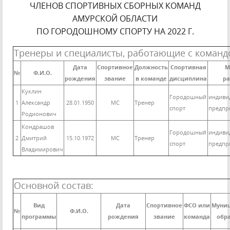
ЧЛЕНОВ СПОРТИВНЫХ СБОРНЫХ КОМАНД
АМУРСКОЙ ОБЛАСТИ
ПО ГОРОДОШНОМУ СПОРТУ НА 2022 Г.
Тренеры и специалисты, работающие с команд
Дата
Спортивное
Должность
Спортивная
М
№
Ф.И.О.
рождения
звание
в команде
дисциплина
р
Куклин
Городошный
индиви
1
Александр
28.01.1950
МС
Тренер
спорт
предпр
Родионович
Кондрашов
Городошный
индиви
2
Дмитрий
15.10.1972
МС
Тренер
спорт
предпр
Владимирович
Основной состав:
Вид
Дата
Спортивное
ФСО или
Муни
№
Ф.И.О.
программы
рождения
звание
команда
обр