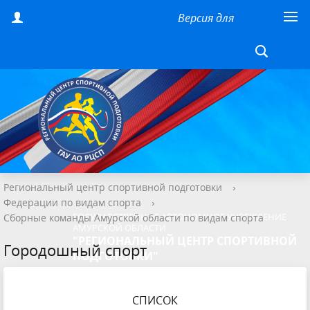
Версия для
слабовидящих
Региональный центр спортивной подготовки
›
Федерации по видам спорта
›
ГОСУДАРСТВЕННОЕ АВТОНОМНОЕ УЧРЕЖДЕНИЕ
Сборные команды Амурской области по видам спорта
АМУРСКОЙ ОБЛАСТИ
"РЕГИОНАЛЬНЫЙ ЦЕНТР СПОРТИВНОЙ
Городошный спорт
ПОДГОТОВКИ"
СПИСОК