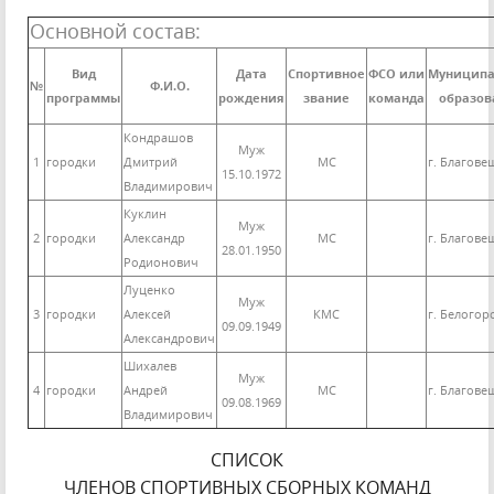
Основной состав:
Вид
Дата
Спортивное
ФСО или
Муниципа
№
Ф.И.О.
программы
рождения
звание
команда
образов
Кондрашов
Муж
1
городки
Дмитрий
МС
г. Благове
15.10.1972
Владимирович
Куклин
Муж
2
городки
Александр
МС
г. Благове
28.01.1950
Родионович
Луценко
Муж
3
городки
Алексей
КМС
г. Белогор
09.09.1949
Александрович
Шихалев
Муж
4
городки
Андрей
МС
г. Благове
09.08.1969
Владимирович
СПИСОК
ЧЛЕНОВ СПОРТИВНЫХ СБОРНЫХ КОМАНД