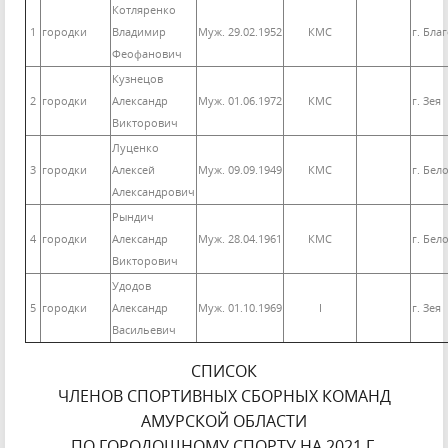
Котляренко
1
городки
Владимир
Муж. 29.02.1952
КМС
г. Бла
Феофанович
Кузнецов
2
городки
Александр
Муж. 01.06.1972
КМС
г. Зея
Викторович
Луценко
3
городки
Алексей
Муж. 09.09.1949
КМС
г. Бел
Александрович
Рындич
4
городки
Александр
Муж. 28.04.1961
КМС
г. Бел
Викторович
Удодов
5
городки
Александр
Муж. 01.10.1969
I
г. Зея
Васильевич
СПИСОК
ЧЛЕНОВ СПОРТИВНЫХ СБОРНЫХ КОМАНД
АМУРСКОЙ ОБЛАСТИ
ПО ГОРОДОШНОМУ СПОРТУ НА 2021 Г.