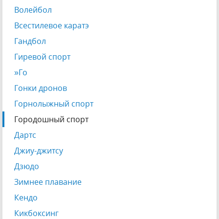
Волейбол
Всестилевое каратэ
Гандбол
Гиревой спорт
»Го
Гонки дронов
Горнолыжный спорт
Городошный спорт
Дартс
Джиу-джитсу
Дзюдо
Зимнее плавание
Кендо
Кикбоксинг