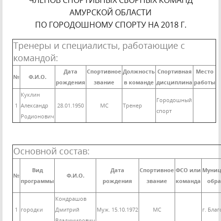
ЧЛЕНОВ СПОРТИВНЫХ СБОРНЫХ КОМАНД
АМУРСКОЙ ОБЛАСТИ
ПО ГОРОДОШНОМУ СПОРТУ НА 2018 Г.
Тренеры и специалисты, работающие с
командой:
Дата
Спортивное
Должность
Спортивная
Место
№
Ф.И.О.
рождения
звание
в команде
дисциплина
работы
Куклин
Городошный
1
Александр
28.01.1950
МС
Тренер
спорт
Родионович
Основной состав:
Вид
Дата
Спортивное
ФСО или
Муниц
№
Ф.И.О.
программы
рождения
звание
команда
обра
Кондрашов
1
городки
Дмитрий
Муж. 15.10.1972
МС
г. Бла
Владимирович