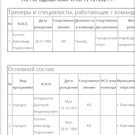
Тренеры и специалисты, работающие с команд
Дата
Спортивное
Должность
Спортивная
Мес
№
Ф.И.О.
рождения
звание
в команде
дисциплина
раб
Куклин
Городошный
индивиду
1.
Александр
28.01.1950
МС
Тренер
спорт
предприн
Родионович
Основной состав:
Вид
Дата
Спортивное
ФСО или
Муниципа
№
Ф.И.О.
программы
рождения
звание
команда
образов
Кондрашов
Муж.
1.
городки
Дмитрий
МС
г. Благове
15.10.1972
Владимирович
Куклин
Муж.
2.
городки
Александр
МС
г. Благове
28.01.1950
Родионович