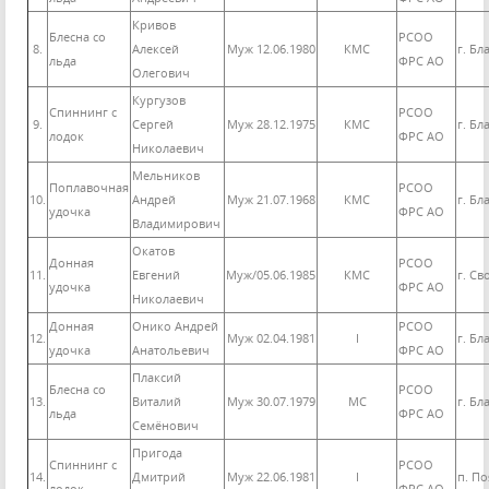
Кривов
Блесна со
РСОО
8.
Алексей
Муж 12.06.1980
КМС
г. Б
льда
ФРС АО
Олегович
Кургузов
Спиннинг с
РСОО
9.
Сергей
Муж 28.12.1975
КМС
г. Б
лодок
ФРС АО
Николаевич
Мельников
Поплавочная
РСОО
10.
Андрей
Муж 21.07.1968
КМС
г. Б
удочка
ФРС АО
Владимирович
Окатов
Донная
РСОО
11.
Евгений
Муж/05.06.1985
КМС
г. С
удочка
ФРС АО
Николаевич
Донная
Онико Андрей
РСОО
12.
Муж 02.04.1981
I
г. Б
удочка
Анатольевич
ФРС АО
Плаксий
Блесна со
РСОО
13.
Виталий
Муж 30.07.1979
МС
г. Б
льда
ФРС АО
Семёнович
Пригода
Спиннинг с
РСОО
14.
Дмитрий
Муж 22.06.1981
I
п. П