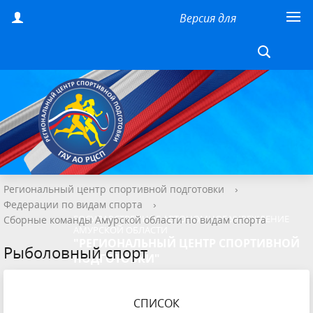
Версия для
слабовидящих
Региональный центр спортивной подготовки
›
Федерации по видам спорта
›
ГОСУДАРСТВЕННОЕ АВТОНОМНОЕ УЧРЕЖДЕНИЕ
Сборные команды Амурской области по видам спорта
АМУРСКОЙ ОБЛАСТИ
"РЕГИОНАЛЬНЫЙ ЦЕНТР СПОРТИВНОЙ
Рыболовный спорт
ПОДГОТОВКИ"
СПИСОК