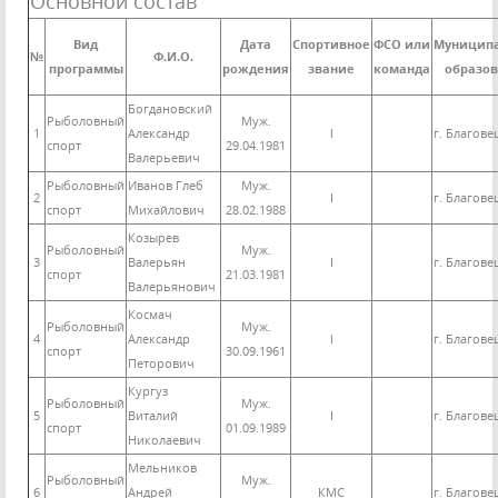
Основной состав
Вид
Дата
Спортивное
ФСО или
Муницип
№
Ф.И.О.
программы
рождения
звание
команда
образо
Богдановский
Рыболовный
Муж.
1
Александр
I
г. Благов
спорт
29.04.1981
Валерьевич
Рыболовный
Иванов Глеб
Муж.
2
I
г. Благов
спорт
Михайлович
28.02.1988
Козырев
Рыболовный
Муж.
3
Валерьян
I
г. Благов
спорт
21.03.1981
Валерьянович
Космач
Рыболовный
Муж.
4
Александр
I
г. Благов
спорт
30.09.1961
Петорович
Кургуз
Рыболовный
Муж.
5
Виталий
I
г. Благов
спорт
01.09.1989
Николаевич
Мельников
Рыболовный
Муж.
6
Андрей
КМС
г. Благов