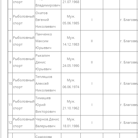
спорт
21.07.1968
Владимирович
Окатов
Рыболовный
Муж.
7
Евгений
I
г. Благов
спорт
05.06.1985
Николаевич
Панченко
Рыболовный
Муж.
8
Максим
II
г. Благов
спорт
14.12.1983
Юрьевич
Рыкалин
Рыболовный
Муж.
9
Денис
II
г. Благов
спорт
24.05.1990
Юрьевич
Тепляшов
Рыболовный
Муж.
10
Алексей
I
г. Благов
спорт
06.06.1974
Николаевич
Тимашев
Рыболовный
Муж.
11
Юрий
I
г. Благов
спорт
21.10.1962
Викторович
Рыболовный
Чернов Денис
Муж.
12
I
г. Благов
спорт
Валерьевич
18.01.1986
Сидорова