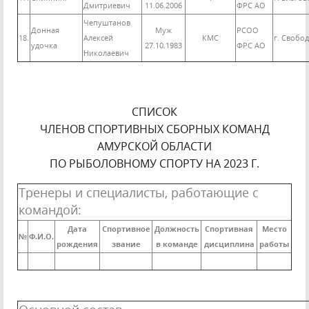
Дмитриевич
11.06.2006
ФРС АО
Чепуштанов
Донная
Муж
РСОО
18.
Алексей
КМС
г. Свобо
удочка
27.10.1983
ФРС АО
Николаевич
СПИСОК
ЧЛЕНОВ СПОРТИВНЫХ СБОРНЫХ КОМАНД
АМУРСКОЙ ОБЛАСТИ
ПО РЫБОЛОВНОМУ СПОРТУ НА 2023 Г.
Тренеры и специалисты, работающие с
командой:
Дата
Спортивное
Должность
Спортивная
Место
№
Ф.И.О.
рождения
звание
в команде
дисциплина
работы