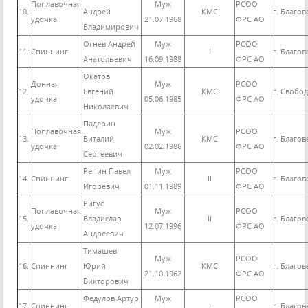
Поплавочная
Муж
РСОО
10.
Андрей
КМС
г. Благо
удочка
21.07.1968
ФРС АО
Владимирович
Огнев Андрей
Муж
РСОО
11.
Спиннинг
I
г. Благо
Анатольевич
16.09.1988
ФРС АО
Окатов
Донная
Муж
РСОО
12.
Евгений
КМС
г. Свобо
удочка
05.06.1985
ФРС АО
Николаевич
Падерин
Поплавочная
Муж
РСОО
13.
Виталий
КМС
г. Благо
удочка
02.02.1986
ФРС АО
Сергеевич
Репин Павел
Муж
РСОО
14.
Спиннинг
II
г. Благо
Игоревич
01.11.1989
ФРС АО
Ригус
Поплавочная
Муж
РСОО
15.
Владислав
II
г. Благо
удочка
12.07.1996
ФРС АО
Андреевич
Тимашев
Муж
РСОО
16.
Спиннинг
Юрий
КМС
г. Благо
21.10.1962
ФРС АО
Викторович
Федулов Артур
Муж
РСОО
17.
Спиннинг
I
г. Благо