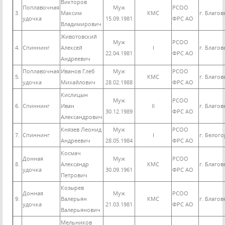
Викторов
Поплавочная
Муж
РСОО
3.
Максим
КМС
г. Благо
удочка
15.09.1981
ФРС АО
Владимирович
Животовский
Муж
РСОО
4.
Спиннинг
Алексей
I
г. Благо
22.04.1981
ФРС АО
Андреевич
Поплавочная
Иванов Глеб
Муж
РСОО
5.
КМС
г. Благо
удочка
Михайлович
28.02.1988
ФРС АО
Кислицын
Муж
РСОО
6.
Спиннинг
Иван
II
г. Благо
30.12.1989
ФРС АО
Александрович
Князев Леонид
Муж
РСОО
7.
Спиннинг
I
г. Белого
Андреевич
28.05.1984
ФРС АО
Космач
Донная
Муж
РСОО
8.
Александр
КМС
г. Благо
удочка
30.09.1961
ФРС АО
Петрович
Козырев
Донная
Муж
РСОО
9.
Валерьян
КМС
г. Благо
удочка
21.03.1981
ФРС АО
Валерьянович
Мельников