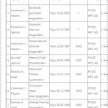
Быканов
Спиннинг с
РСОО
1.
Дмитрий
Муж 18.02.2002
I
с. Та
берега
ФРС АО
Андреевич
Быканов
Спиннинг с
РСОО
2.
Максим
Муж 27.10.1987
I
с. Та
берега
ФРС АО
Андреевич
Животовский
Спиннинг с
РСОО
3.
Алексей
Муж 22.04.1981
КМС
г. Б
берега
ФРС АО
Андреевич
Донная
Иванов Глеб
РСОО
4.
Муж 28.02.1988
КМС
г. Б
удочка
Михайлович
ФРС АО
Кешишян
Блесна со
РСОО
5.
Роберт
Муж 02.07.1977
КМС
г. Б
льда
ФРС АО
Суренович
Кислицын
Спиннинг с
РСОО
6.
Иван
Муж 30.12.1989
КМС
г. Б
берега
ФРС АО
Александрович
Блесна со
Князев Леонид
РСОО
7.
Муж 28.05.1984
КМС
г. Бе
льда
Андреевич
ФРС АО