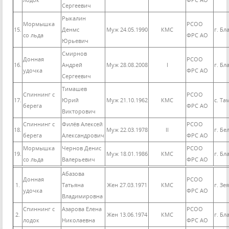
лодок
ФРС АО
Сергеевич
Рыкалин
Мормышка
РСОО
15.
Денмс
Муж 24.05.1990
КМС
г. Б
со льда
ФРС АО
Юрьевич
Смирнов
Донная
РСОО
16.
Андрей
Муж 28.08.2008
I
г. Б
удочка
ФРС АО
Сергеевич
Тимашев
Спиннинг с
РСОО
17.
Юрий
Муж 21.10.1962
КМС
с. Та
берега
ФРС АО
Викторович
Спиннинг с
Филёв Алексей
РСОО
18.
Муж 22.03.1978
II
г. Бе
берега
Александрович
ФРС АО
Мормышка
Чернов Денис
РСОО
19.
Муж 18.01.1986
КМС
г. Б
со льда
Валерьевич
ФРС АО
Абазова
Донная
РСОО
1.
Татьяна
Жен 27.03.1971
КМС
г. Зея
удочка
ФРС АО
Владимировна
Спиннинг с
Азарова Елена
РСОО
2.
Жен 13.06.1974
КМС
г. Б
лодок
Николаевна
ФРС АО