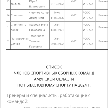
13.
Юрий
КМС
г. Благо
со льда
21.10.1962
ФРС АО
Викторович
Федулов Артур
Муж.
РСОО
14.
Спиннинг
КМС
г. Благо
Дмитриевич
11.06.2006
ФРС АО
Спиннинг с
Азарова Елена
Жен.
РСОО
1.
II
г. Благо
лодок
Николаевна
13.06.1974
ФРС АО
Татаринова
Поплавочная
Жен.
РСОО
2.
Татьяна
КМС
г. Благо
удочка
09.02.1992
ФРС АО
Павловна
СПИСОК
ЧЛЕНОВ СПОРТИВНЫХ СБОРНЫХ КОМАНД
АМУРСКОЙ ОБЛАСТИ
ПО РЫБОЛОВНОМУ СПОРТУ НА 2024 Г.
Тренеры и специалисты, работающие с
командой: