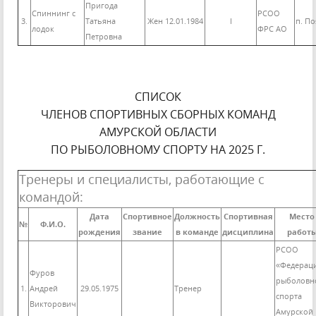
Пригода
Спиннинг с
РСОО
3.
Татьяна
Жен 12.01.1984
I
п. П
лодок
ФРС АО
Петровна
СПИСОК
ЧЛЕНОВ СПОРТИВНЫХ СБОРНЫХ КОМАНД
АМУРСКОЙ ОБЛАСТИ
ПО РЫБОЛОВНОМУ СПОРТУ НА 2025 Г.
Тренеры и специалисты, работающие с
командой:
Дата
Спортивное
Должность
Спортивная
Место
№
Ф.И.О.
рождения
звание
в команде
дисциплина
работ
РСОО
«Федерац
Фуров
рыболовн
1.
Андрей
29.05.1975
Тренер
спорта
Викторович
Амурской