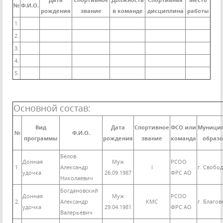
Дата
Спортивное
Должность
Спортивная
Место
№
Ф.И.О.
рождения
звание
в команде
дисциплина
работы
1.
2.
3.
4.
5.
Основной состав:
Вид
Дата
Спортивное
ФСО или
Муници
№
Ф.И.О.
программы
рождения
звание
команда
образ
Белов
Донная
Муж
РСОО
1.
Александр
I
г. Свобо
удочка
26.09.1987
ФРС АО
Николаевич
Богдановский
Донная
Муж
РСОО
2.
Александр
КМС
г. Благо
удочка
29.04.1981
ФРС АО
Валерьевич