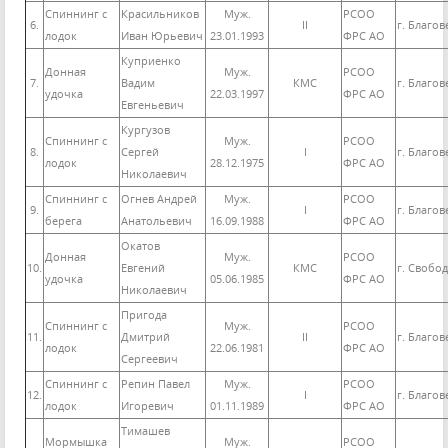
Спиннинг с
Красильников
Муж.
РСОО
6.
II
г. Благо
лодок
Иван Юрьевич
23.01.1993
ФРС АО
Куприенко
Донная
Муж.
РСОО
7.
Вадим
КМС
г. Благо
удочка
22.03.1997
ФРС АО
Евгеньевич
Кургузов
Спиннинг с
Муж.
РСОО
8.
Сергей
I
г. Благо
лодок
28.12.1975
ФРС АО
Николаевич
Спиннинг с
Огнев Андрей
Муж.
РСОО
9.
I
г. Благо
берега
Анатольевич
16.09.1988
ФРС АО
Окатов
Донная
Муж.
РСОО
10.
Евгений
КМС
г. Свобо
удочка
05.06.1985
ФРС АО
Николаевич
Пригода
Спиннинг с
Муж.
РСОО
11.
Дмитрий
II
г. Благо
лодок
22.06.1981
ФРС АО
Сергеевич
Спиннинг с
Репин Павел
Муж.
РСОО
12.
I
г. Благо
лодок
Игоревич
01.11.1989
ФРС АО
Тимашев
Мормышка
Муж.
РСОО