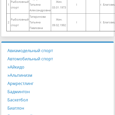
Рыболовный
Жен.
1
Татьяна
I
г. Благов
спорт
03.01.1973
Александровна
Татаринова
Рыболовный
Жен.
2
Татьяна
I
г. Благов
спорт
09.02.1992
Павловна
Авиамодельный спорт
Автомобильный спорт
»Айкидо
»Альпинизм
Армрестлинг
Бадминтон
Баскетбол
Биатлон