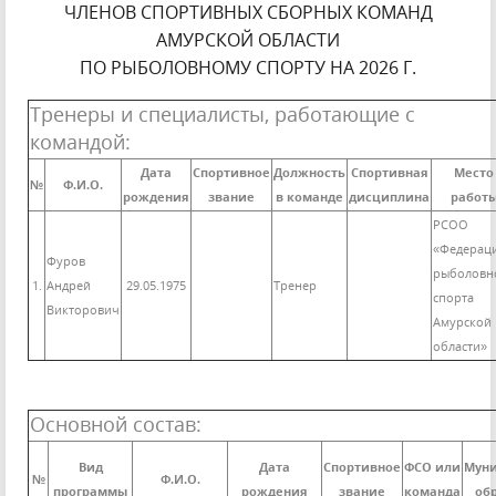
ЧЛЕНОВ СПОРТИВНЫХ СБОРНЫХ КОМАНД
АМУРСКОЙ ОБЛАСТИ
ПО РЫБОЛОВНОМУ СПОРТУ НА 2026 Г.
Тренеры и специалисты, работающие с
командой:
Дата
Спортивное
Должность
Спортивная
Место
№
Ф.И.О.
рождения
звание
в команде
дисциплина
работ
РСОО
«Федерац
Фуров
рыболовн
1.
Андрей
29.05.1975
Тренер
спорта
Викторович
Амурской
области»
Основной состав:
Вид
Дата
Спортивное
ФСО или
Мун
№
Ф.И.О.
программы
рождения
звание
команда
об