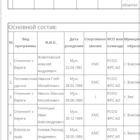
области»
Основной состав:
Вид
Дата
Спортивное
ФСО или
Муници
№
Ф.И.О.
программы
рождения
звание
команда
образ
Животовский
Спиннинг с
Муж.
РСОО
1.
Алексей
КМС
г. Благо
берега
22.04.1981
ФРС АО
Андреевич
Поплавочная
Иванов Глеб
Муж.
РСОО
2.
КМС
г. Благо
удочка
Михайлович
28.02.1988
ФРС АО
Спиннинг с
Ивских Максим
Муж.
РСОО
3.
I
г. Зея
берега
Михайлович
05.06.1980
ФРС АО
Кислицын
Спиннинг с
Муж.
РСОО
4.
Иван
КМС
г. Благо
берега
30.12.1989
ФРС АО
Александрович
Блесна со
Князев Леонид
Муж.
РСОО
5.
КМС
г. Белого
льда
Андреевич
28.05.1984
ФРС АО