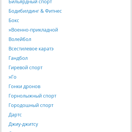
Бильярдный спорт
Бодибилдинг & Фитнес
Бокс
»Военно-прикладной
Волейбол
Всестилевое каратэ
Гандбол
Гиревой спорт
»Го
Гонки дронов
Горнолыжный спорт
Городошный спорт
Дартс
Джиу-джитсу