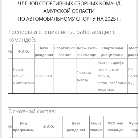
ЧЛЕНОВ СПОРТИВНЫХ СБОРНЫХ КОМАНД
АМУРСКОЙ ОБЛАСТИ
ПО АВТОМОБИЛЬНОМУ СПОРТУ НА 2025 Г.
Тренеры и специалисты, работающие с
командой:
Дата
Спортивное
Должность
Спортивная
Мест
№
Ф.И.О.
рождения
звание
в команде
дисциплина
рабо
Картинг, дрифт,
Носов
ралли, ралли-
ИП
Главный
1.
Денис
23.01.1991
спринт,
Носов
тренер
Дмитриевич
автомногоборье,
Д.Д.
фиджитал
Основной состав:
Вид
Дата
Спорт.
ФСО или
Муни
№
Ф.И.О.
программы
рождения
звание
команда
обр