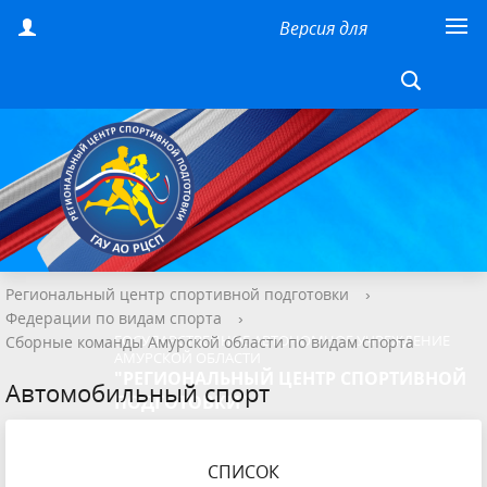
Версия для
слабовидящих
Региональный центр спортивной подготовки
›
Федерации по видам спорта
›
ГОСУДАРСТВЕННОЕ АВТОНОМНОЕ УЧРЕЖДЕНИЕ
Сборные команды Амурской области по видам спорта
АМУРСКОЙ ОБЛАСТИ
"РЕГИОНАЛЬНЫЙ ЦЕНТР СПОРТИВНОЙ
Автомобильный спорт
ПОДГОТОВКИ"
СПИСОК