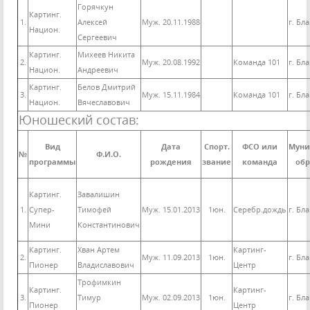
Горячкун
Картинг.
1.
Алексей
Муж. 20.11.1988
г. Бл
Национ.
Сергеевич
Картинг.
Михеев Никита
2.
Муж. 20.08.1992
Команда 101
г. Бл
Национ.
Андреевич
Картинг.
Белов Дмитрий
3.
Муж. 15.11.1984
Команда 101
г. Бл
Национ.
Вячеславович
Юношеский состав:
Вид
Дата
Спорт.
ФСО или
Муни
№
Ф.И.О.
программы
рождения
звание
команда
обр
Картинг.
Завалишин
1.
Супер-
Тимофей
Муж. 15.01.2013
1юн.
Серебр.дождь
г. Бл
Мини
Константинович
Картинг.
Хван Артем
Картинг-
2.
Муж. 11.09.2013
1юн.
г. Бл
Пионер
Владиславович
Центр
Трофимкин
Картинг.
Картинг-
3.
Тимур
Муж. 02.09.2013
1юн.
г. Бл
Пионер
Центр