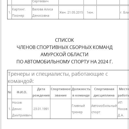
Сергеевич
Картинг.
Валова Алиса
1.
Жен. 21.05.2015
1юн.
г. Бл
Пионер
Денисовна
СПИСОК
ЧЛЕНОВ СПОРТИВНЫХ СБОРНЫХ КОМАНД
АМУРСКОЙ ОБЛАСТИ
ПО АВТОМОБИЛЬНОМУ СПОРТУ НА 2024 Г.
Тренеры и специалисты, работающие с
командой:
Дата
Спортивное
Должность
Спортивная
Мест
№
Ф.И.О.
рождения
звание
в команде
дисциплина
работ
Носов
ИП
Главный
Автомобильный
1.
Денис
23.01.1991
Носов
тренер
спорт
Дмитриевич
Д.А.