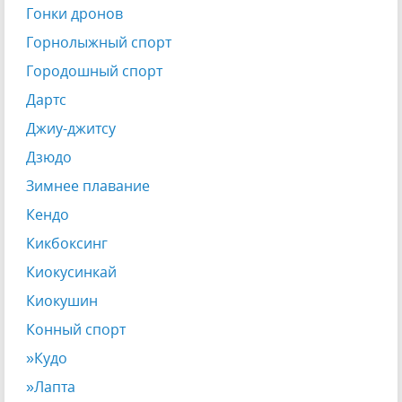
Гонки дронов
Горнолыжный спорт
Городошный спорт
Дартс
Джиу-джитсу
Дзюдо
Зимнее плавание
Кендо
Кикбоксинг
Киокусинкай
Киокушин
Конный спорт
»Кудо
»Лапта