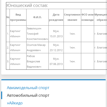
Юношеский состав:
Вид
Дата
Спортивное
ФСО или
Муницип
№
Ф.И.О.
программы
рождения
звание
команда
образо
Завалишин
Картинг
Муж.
1.
Тимофей
1юн.
г. Благов
«Мини»
15.01.2013
Константинович
Картинг
Осипов Макар
Муж.
2.
1юн.
г. Благов
«Мини»
Андреевич
23.12.2012
Рябов
Картинг
Муж.
3.
Владислав
1юн.
г. Благов
«Мини»
07.06.2013
Вадимович
Авиамодельный спорт
Автомобильный спорт
»Айкидо