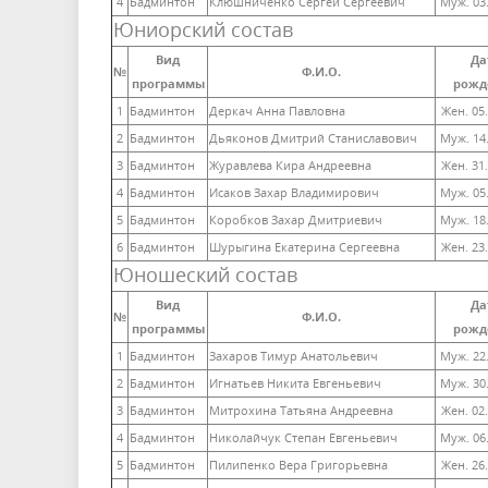
4
Бадминтон
Клюшниченко Сергей Сергеевич
Муж. 03
Юниорский состав
Вид
Да
№
Ф.И.О.
программы
рожд
1
Бадминтон
Деркач Анна Павловна
Жен. 05
2
Бадминтон
Дьяконов Дмитрий Станиславович
Муж. 14
3
Бадминтон
Журавлева Кира Андреевна
Жен. 31
4
Бадминтон
Исаков Захар Владимирович
Муж. 05
5
Бадминтон
Коробков Захар Дмитриевич
Муж. 18
6
Бадминтон
Шурыгина Екатерина Сергеевна
Жен. 23
Юношеский состав
Вид
Да
№
Ф.И.О.
программы
рожд
1
Бадминтон
Захаров Тимур Анатольевич
Муж. 22
2
Бадминтон
Игнатьев Никита Евгеньевич
Муж. 30
3
Бадминтон
Митрохина Татьяна Андреевна
Жен. 02
4
Бадминтон
Николайчук Степан Евгеньевич
Муж. 06
5
Бадминтон
Пилипенко Вера Григорьевна
Жен. 26