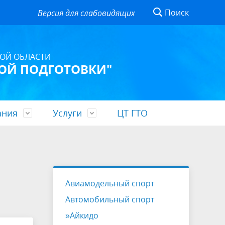
Поиск
Версия для слабовидящих
ОЙ ОБЛАСТИ
ОЙ ПОДГОТОВКИ"
ания
Услуги
ЦТ ГТО
ной
Вакансии
Учетная политика
Спортсмен-инструктор
»» Зал лечебной физкультуры
Спартакиады
Транспорт
лекс
Ледовая арена, Райчихинск
Авиамодельный спорт
Автомобильный спорт
»Айкидо