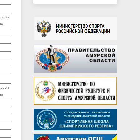
рез-т
на
рез-т
на