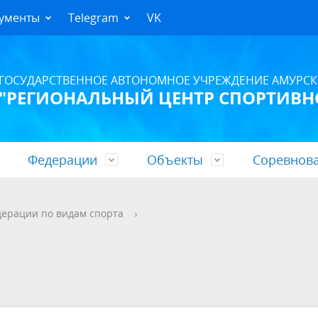
ументы
Telegram
VK
ГОСУДАРСТВЕННОЕ АВТОНОМНОЕ УЧРЕЖДЕНИЕ АМУРСК
"РЕГИОНАЛЬНЫЙ ЦЕНТР СПОРТИВН
Федерации
Объекты
Соревнов
ство
ственное задание
 Амурской области
оатлетический манеж
месяц
ца «Спортивная»
Контакты
План финансово-хозяйствен
Страницы федераций
»» Тренажерный зал «Амур»
План на год
Гостиница «Динамо»
ерации по видам спорта
›
деятельности
е
ерея
Концертно-спортивный комп
Видеогалерея