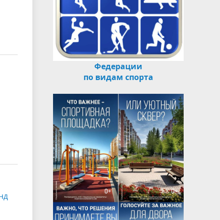
Федерации
по видам спорта
нд