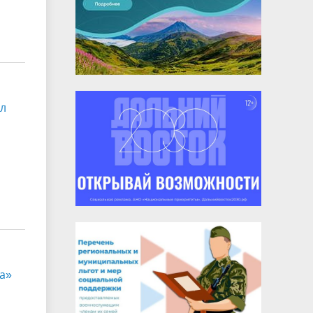
ол
а»