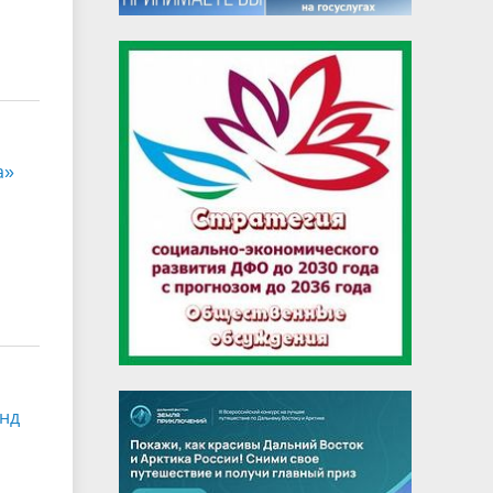
а»
анд