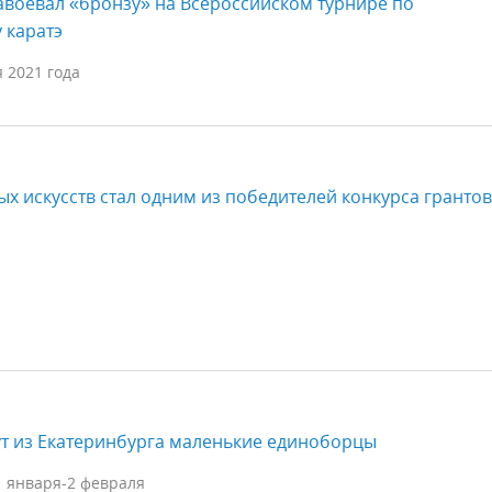
воевал «бронзу» на Всероссийском турнире по
 каратэ
я 2021 года
х искусств стал одним из победителей конкурса грантов
ут из Екатеринбурга маленькие единоборцы
1 января-2 февраля