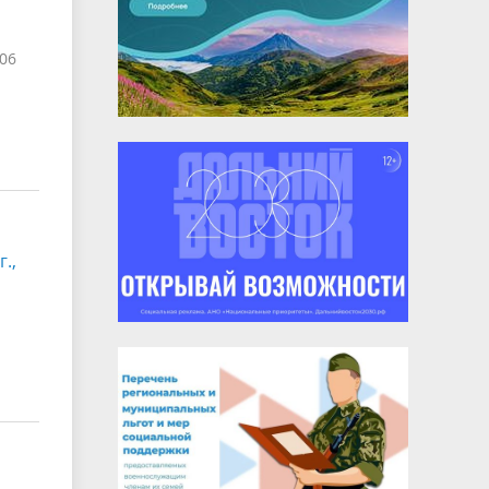
 06
.,