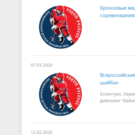
Бронзовые мед
соревнованиях
07.03.2025
Всероссийские
шайба»
Ессентуки, Лерм
дивизион "Байк
12.02.2025