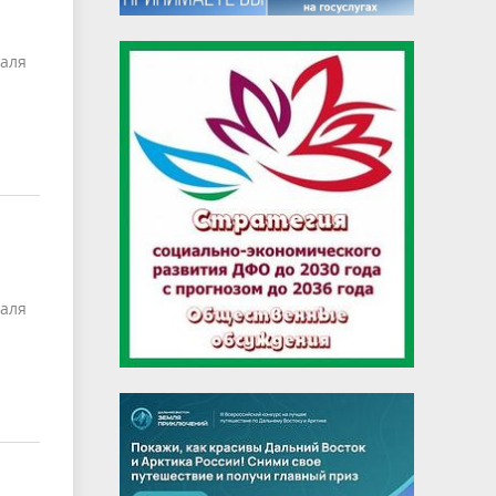
раля
раля