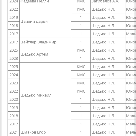
2024
Фадеева Нелли
КМС
Загибалов А.А.
Юнош
2022
КМС
Шедько Н.Л.
Юнош
2019
1
Шедько Н.Л.
Юнош
Цвилий Дарья
2018
1
Шедько Н.Л.
Юнош
2017
1
Шедько Н.Л.
Мальч
2017
Цейтлер Владимир
1
Шедько Н.Л.
Юнош
2025
КМС
Шедько Н.Л.
Юнош
Шедько Артём
2023
1
Шедько Н.Л.
Юнош
2025
КМС
Шедько Н.Л.
Юниор
2024
КМС
Шедько Н.Л.
Юниор
2023
КМС
Шедько Н.Л.
Юниор
2022
КМС
Шедько Н.Л.
Юнош
Шедько Михаил
2020
1
Шедько Н.Л.
Юнош
2019
1
Шедько Н.Л.
Юнош
2018
1
Шедько Н.Л.
Мальч
2017
1
Шедько Н.Л.
Мальч
2021
Шмаков Егор
1
Шедько Н.Л.
Маль