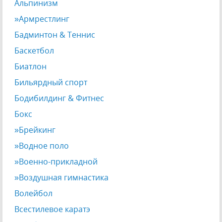
Альпинизм
»Армрестлинг
Бадминтон & Теннис
Баскетбол
Биатлон
Бильярдный спорт
Бодибилдинг & Фитнес
Бокс
»Брейкинг
»Водное поло
»Военно-прикладной
»Воздушная гимнастика
Волейбол
Всестилевое каратэ