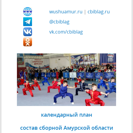
wushuamur.ru
|
cbiblag.ru
@cbiblag
vk.com/cbiblag
календарный план
состав сборной Амурской области