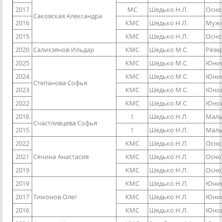
2017
МС
Шедько Н.Л.
Осно
Саковская Александра
2016
КМС
Шедько Н.Л.
Мужч
2015
КМС
Шедько Н.Л.
Осно
2020
Салихзянов Ильдар
КМС
Шедько М.С.
Резе
2025
КМС
Шедько М.С.
Юнио
2024
КМС
Шедько М.С.
Юнио
Степанова Софья
2023
КМС
Шедько М.С.
Юнош
2022
КМС
Шедько М.С.
Юнош
2016
1
Шедько Н.Л.
Маль
Счастливцева Софья
2015
1
Шедько Н.Л.
Маль
2022
КМС
Шедько Н.Л.
Осно
2021
Сячина Анастасия
КМС
Шедько Н.Л.
Осно
2019
КМС
Шедько Н.Л.
Осно
2019
КМС
Шедько Н.Л.
Юнио
2017
Тимонов Олег
КМС
Шедько Н.Л.
Юниор
2016
КМС
Шедько Н.Л.
Юнош