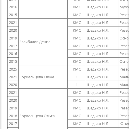
2016
КМС
Шедько Н.Л.
Мужч
2015
КМС
Шедько Н.Л.
Резе
2021
КМС
Шедько Н.Л.
Резе
2020
КМС
Шедько Н.Л.
Резе
2019
КМС
Шедько Н.Л.
Осно
Загибалов Денис
2017
КМС
Шедько Н.Л.
Резе
2016
КМС
Шедько Н.Л.
Резе
2015
КМС
Шедько Н.Л.
Осно
2025
КМС
Шедько Н.Л.
Резе
2021
Зоркальцева Елена
1
Шедько Н.Л.
Маль
2020
1
Шедько Н.Л.
Мальч
2021
КМС
Шедько Н.Л.
Резе
2020
КМС
Шедько Н.Л.
Резе
2019
КМС
Шедько Н.Л.
Резе
2018
Зоркальцева Ольга
КМС
Шедько Н.Л.
Резе
2017
КМС
Шедько Н.Л.
Юниор