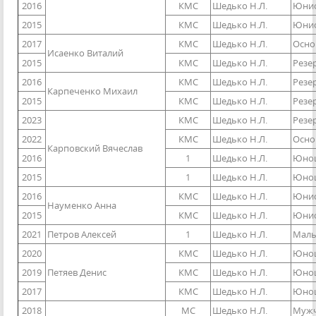
2016
КМС
Шедько Н.Л.
Юнио
2015
КМС
Шедько Н.Л.
Юнио
2017
КМС
Шедько Н.Л.
Осно
Исаенко Виталий
2015
КМС
Шедько Н.Л.
Резе
2016
КМС
Шедько Н.Л.
Резе
Карпеченко Михаил
2015
КМС
Шедько Н.Л.
Резе
2023
КМС
Шедько Н.Л.
Резе
2022
КМС
Шедько Н.Л.
Осно
Карповский Вячеслав
2016
1
Шедько Н.Л.
Юнош
2015
1
Шедько Н.Л.
Юнош
2016
КМС
Шедько Н.Л.
Юнио
Науменко Анна
2015
КМС
Шедько Н.Л.
Юниор
2021
Петров Алексей
1
Шедько Н.Л.
Маль
2020
КМС
Шедько Н.Л.
Юнош
2019
Петяев Денис
КМС
Шедько Н.Л.
Юнош
2017
КМС
Шедько Н.Л.
Юнош
2018
МС
Шедько Н.Л.
Мужч