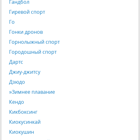
Гандбол
Гиревой спорт
Го
Гонки дронов
Горнолыжный спорт
Городошный спорт
Дартс
Джиу-джитсу
Дзюдо
»Зимнее плавание
Кендо
Кикбоксинг
Киокусинкай
Киокушин