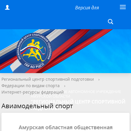
Версия для
слабовидящих
Региональный центр спортивной подготовки
›
Федерации по видам спорта
›
ГОСУДАРСТВЕННОЕ АВТОНОМНОЕ УЧРЕЖДЕНИЕ
Интернет-ресурсы федераций
АМУРСКОЙ ОБЛАСТИ
"РЕГИОНАЛЬНЫЙ ЦЕНТР СПОРТИВНОЙ
Авиамодельный спорт
ПОДГОТОВКИ"
Амурская областная общественная