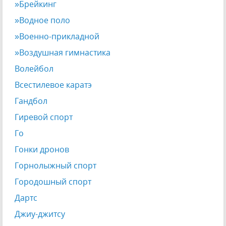
»Брейкинг
»Водное поло
»Военно-прикладной
»Воздушная гимнастика
Волейбол
Всестилевое каратэ
Гандбол
Гиревой спорт
Го
Гонки дронов
Горнолыжный спорт
Городошный спорт
Дартс
Джиу-джитсу