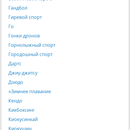
Гандбол
Гиревой спорт
Го
Гонки дронов
Горнолыжный спорт
Городошный спорт
Дартс
Джиу-джитсу
Дзюдо
»Зимнее плавание
Кендо
Кикбоксинг
Киокусинкай
Киокушин