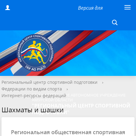
Версия для
слабовидящих
Региональный центр спортивной подготовки
›
Федерации по видам спорта
›
ГОСУДАРСТВЕННОЕ АВТОНОМНОЕ УЧРЕЖДЕНИЕ
Интернет-ресурсы федераций
АМУРСКОЙ ОБЛАСТИ
"РЕГИОНАЛЬНЫЙ ЦЕНТР СПОРТИВНОЙ
Шахматы и шашки
ПОДГОТОВКИ"
Региональная общественная спортивная