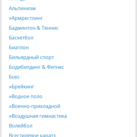
Альпинизм
»Армрестлинг
Бадминтон & Теннис
Баскетбол
Биатлон
Бильярдный спорт
Бодибилдинг & Фитнес
Бокс
»Брейкинг
»Водное поло
»Военно-прикладной
»Воздушная гимнастика
Волейбол
Всестилевое каратэ