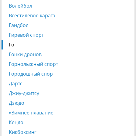
Волейбол
Всестилевое каратэ
Гандбол
Гиревой спорт
Го
Гонки дронов
Горнолыжный спорт
Городошный спорт
Дартс
Джиу-джитсу
Дзюдо
»Зимнее плавание
Кендо
Кикбоксинг