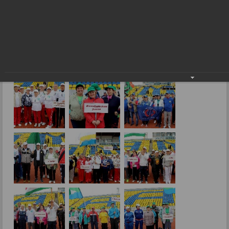
10-я Спартакиада пенсионеров Амурской
области под девизом "За активное
долголетие"
28.05.2019