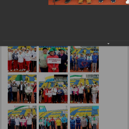
10-я Спартакиада пенсионеров Амурской
области под девизом "За активное
долголетие"
28.05.2019