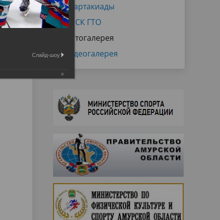
Спартакиады
ВФСК ГТО
Фотогалерея
Видеогалерея
Слайд-шоу: