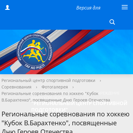
Версия для
слабовидящих
Региональный центр спортивной подготовки
›
Соревнования
›
Фотогалерея
›
ГОСУДАРСТВЕННОЕ АВТОНОМНОЕ УЧРЕЖДЕНИЕ
Региональные соревнования по хоккею "Кубок
АМУРСКОЙ ОБЛАСТИ
В.Барахтенко", посвященные Дню Героев Отечества
"РЕГИОНАЛЬНЫЙ ЦЕНТР СПОРТИВНОЙ
ПОДГОТОВКИ"
Региональные соревнования по хоккею
"Кубок В.Барахтенко", посвященные
Дню Героев Отечества