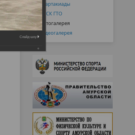
Спартакиады
ВФСК ГТО
Фотогалерея
Видеогалерея
Слайд-шоу: