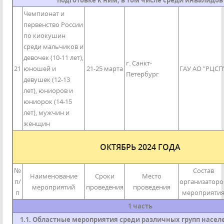
подготовке к ним, в том числе среди инвалидов
Чемпионат и
первенство России
по киокушин
среди мальчиков и
девочек (10-11 лет),
г. Санкт-
21
юношей и
21-25 марта
ГАУ АО "РЦСП
Петербург
девушек (12-13
лет), юниоров и
юниорок (14-15
лет), мужчин и
женщин
ОКТЯБРЬ 2024 ГОДА
№
Состав
Наименование
Сроки
Место
п/
организаторо
мероприятий
проведения
проведения
п
мероприяти
1 часть
1.1. Областные мероприятия среди различных групп населе