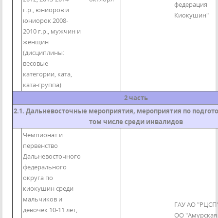
федерация
г.р., юниоров и
Киокушин"
юниорок 2008-
2010 г.р., мужчин и
женщин
(дисциплины:
весовые
категории, ката,
ката-группа)
2 часть
2.1. Дальневосточные мероприятия, мероприятия по подгото
том числе среди инвалидов
Чемпионат и
первенство
Дальневосточного
федерального
округа по
киокушин среди
мальчиков и
ГАУ АО "РЦСП"
девочек 10-11 лет,
ОО "Амурская