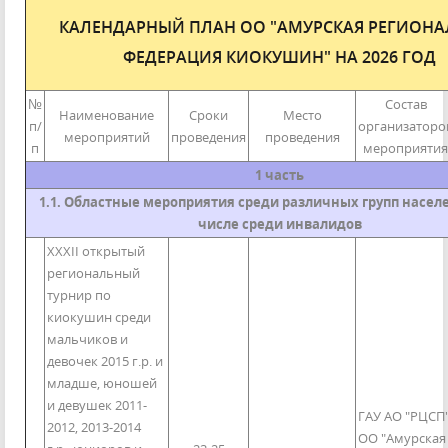
КАЛЕНДАРНЫЙ ПЛАН ОО "АМУРСКАЯ РЕГИОНА
ФЕДЕРАЦИЯ КИОКУШИН" НА 2026 ГОД
№
Состав
Наименование
Сроки
Место
п/
организаторо
мероприятий
проведения
проведения
п
мероприятия
1 часть
1.1. Областные мероприятия среди различных групп населе
числе среди инвалидов
XXXII открытый
региональный
турнир по
киокушин среди
мальчиков и
девочек 2015 г.р. и
младше, юношей
и девушек 2011-
ГАУ АО "РЦСП"
2012, 2013-2014
ОО "Амурская