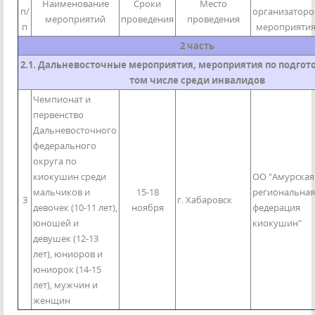
Наименование
Сроки
Место
п/
организаторо
мероприятий
проведения
проведения
п
мероприяти
2 часть
2.1. Дальневосточные мероприятия, мероприятия по подгото
том числе среди инвалидов
Чемпионат и
первенство
Дальневосточного
федерального
округа по
киокушин среди
ОО "Амурская
мальчиков и
15-18
региональная
3
г. Хабаровск
девочек (10-11 лет),
ноября
федерация
юношей и
киокушин"
девушек (12-13
лет), юниоров и
юниорок (14-15
лет), мужчин и
женщин