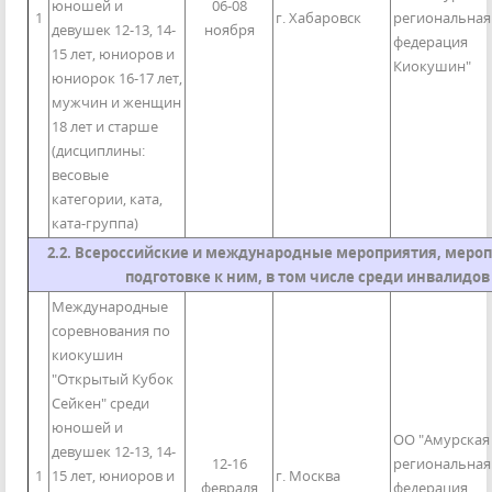
юношей и
06-08
1
г. Хабаровск
региональная
девушек 12-13, 14-
ноября
федерация
15 лет, юниоров и
Киокушин"
юниорок 16-17 лет,
мужчин и женщин
18 лет и старше
(дисциплины:
весовые
категории, ката,
ката-группа)
2.2. Всероссийские и международные мероприятия, мероп
подготовке к ним, в том числе среди инвалидов
Международные
соревнования по
киокушин
"Открытый Кубок
Сейкен" среди
юношей и
ОО "Амурская
девушек 12-13, 14-
12-16
региональная
1
15 лет, юниоров и
г. Москва
февраля
федерация