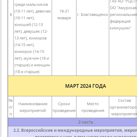
ГАУ АО "РЦСП"
среди мальчиков
ОО "Амурская
(10-11 лет), девочек
19-21
6
г. Благовещенск
региональная
(10-11 лет),
января
федерация
юношей (12-13
киокушин"
лет), девушек (12-
13 лет), юниоров
(14-15 лет),
юниорок (14-15
лет), мужчин (18 и
старше) и женщин
(18 и старше)
МАРТ 2024 ГОДА
№
Состав
Наименование
Сроки
Место
п/
организаторо
мероприятий
проведения
проведения
п
мероприяти
2 часть
2.2. Всероссийские и международные мероприятия, мероп