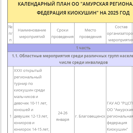
КАЛЕНДАРНЫЙ ПЛАН ОО "АМУРСКАЯ РЕГИОН
ФЕДЕРАЦИЯ КИОКУШИН" НА 2025 ГОД
№
Состав
Наименование
Сроки
Место
п/
организаторо
мероприятий
проведения
проведения
п
мероприяти
1 часть
1.1. Областные мероприятия среди различных групп населе
числе среди инвалидов
XXXI открытый
региональный
турнир по
киокушин среди
мальчиков и
девочек 10-11 лет,
ГАУ АО "РЦСП
юношей и
ОО "Амурская
24-26
1
девушек 12-13 лет,
г. Благовещенск
региональна
января
юниоров и
федерация
юниорок 14-15 лет,
Киокушин"