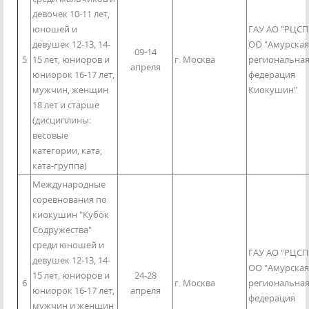
девочек 10-11 лет,
юношей и
ГАУ АО "РЦСП
девушек 12-13, 14-
ОО "Амурская
09-14
5
15 лет, юниоров и
г. Москва
региональна
апреля
юниорок 16-17 лет,
федерация
мужчин, женщин
Киокушин"
18 лет и старше
(дисциплины:
весовые
категории, ката,
ката-группа)
Международные
соревнования по
киокушин "Кубок
Содружества"
среди юношей и
ГАУ АО "РЦСП
девушек 12-13, 14-
ОО "Амурская
15 лет, юниоров и
24-28
6
г. Москва
региональна
юниорок 16-17 лет,
апреля
федерация
мужчин и женщин