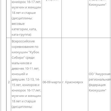
юниорок 16-17 лет,
Киокушин"
мужчин и женщин
18 лет и старше
(дисциплины:
весовые
категории, ката,
ката-группа)
Всероссийские
соревнования по
киокушин "Кубок
Сибири" среди
мальчиков и
девочек 10-11 лет,
юношей и
ОО "Амурская
девушек 12-13, 14-
региональная
2
06-09 марта
г. Красноярск
15 лет, юниоров и
федерация
юниорок 16-17 лет,
Киокушин"
мужчин и женщин
18 лет и старше
(дисциплины: