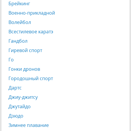
Брейкинг
Военно-прикладной
Волейбол
Всестилевое каратэ
Гандбол
Гиревой спорт
Го
Гонки дронов
Городошный спорт
Дартс
Джиу-джитсу
Джутайдо
Дзюдо
Зимнее плавание