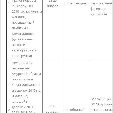
г.р., юниоров и
23-25
1
г. Благовещенск
региональная
юниорок 2008-
января
федерация
2010 г.р., мужчин и
Киокушин"
женщин,
посвященный
памяти А.Н.
Командирова
(дисциплины:
весовые
категории, ката,
ката-группа)
Чемпионат и
первенство
Амурской области
по киокушин
среди мальчиков
и девочек 2015 г.р.
и младше,
ГАУ АО "РЦСП"
юношей и
ОО "Амурская
девушек 2011-
09-11
2
г. Свободный
региональная
2012, 2013-2014
октября