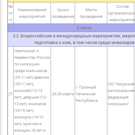
№
Состав
Наименование
Сроки
Место
п/
организаторо
мероприятий
проведения
проведения
п
мероприятия
2 часть
2.2. Всероссийские и международные мероприятия, мероп
подготовке к ним, в том числе среди инвалидов
Чемпионат и
первенство России
по киокушин
среди мальчиков
(10-11 лет) девочек
(10-11 лет),
ОО "Амурская
г. Грозный.
юношей (12-13
региональная
27
23-26 марта
Чеченская
лет), девушек (12-
федерация
Республика
13 лет), юниоров
киокушин"
(14-15 лет),
юниорок (14-15
лет), мужчин и
женщин 18 лет и