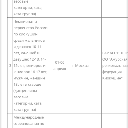
весовые
категории, ката,
ката-группа)
Чемпионат и
первенство России
по киокушин
среди мальчиков
и девочек 10-11
лет, юношей и
ГАУ АО "РЦСП"
девушек 12-13, 14-
ОО "Амурская
01-06
3
15 лет, юниоров и
г. Москва
региональная
апреля
юниорок 16-17 лет,
федерация
мужчин, женщин
Киокушин"
18 лет и старше
(дисциплины:
весовые
категории, ката,
ката-группа)
Международные
соревнования по