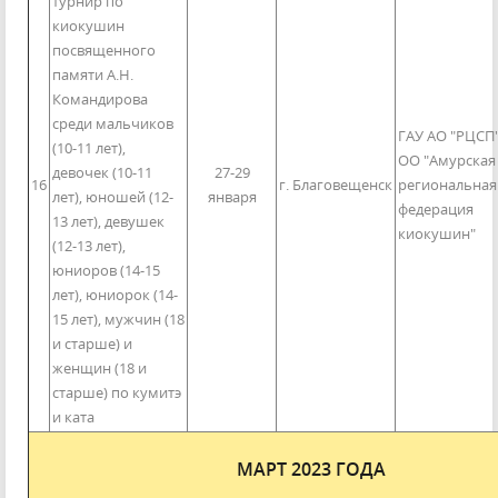
турнир по
киокушин
посвященного
памяти А.Н.
Командирова
среди мальчиков
ГАУ АО "РЦСП"
(10-11 лет),
ОО "Амурская
девочек (10-11
27-29
16
г. Благовещенск
региональная
лет), юношей (12-
января
федерация
13 лет), девушек
киокушин"
(12-13 лет),
юниоров (14-15
лет), юниорок (14-
15 лет), мужчин (18
и старше) и
женщин (18 и
старше) по кумитэ
и ката
МАРТ 2023 ГОДА