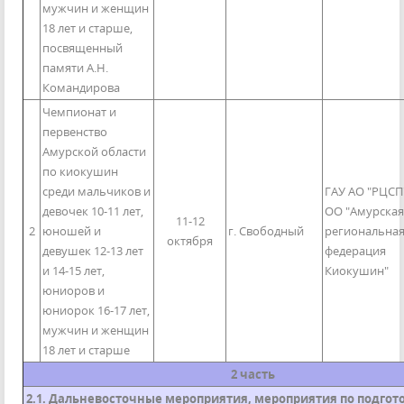
мужчин и женщин
18 лет и старше,
посвященный
памяти А.Н.
Командирова
Чемпионат и
первенство
Амурской области
по киокушин
среди мальчиков и
ГАУ АО "РЦСП
девочек 10-11 лет,
ОО "Амурская
11-12
2
юношей и
г. Свободный
региональна
октября
девушек 12-13 лет
федерация
и 14-15 лет,
Киокушин"
юниоров и
юниорок 16-17 лет,
мужчин и женщин
18 лет и старше
2 часть
2.1. Дальневосточные мероприятия, мероприятия по подгото