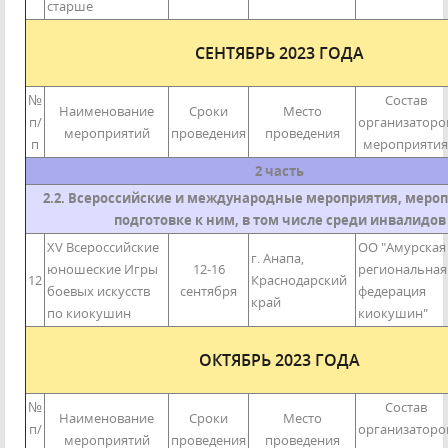
старше
СЕНТЯБРЬ 2023 ГОДА
№
Состав
Наименование
Сроки
Место
п/
организаторо
мероприятий
проведения
проведения
п
мероприятия
2 часть
2.2. Всероссийские и международные мероприятия, мероп
подготовке к ним, в том числе среди инвалидов
XV Всероссийские
ОО "Амурская
г. Анапа,
юношеские Игры
12-16
региональная
12
Краснодарский
боевых искусств
сентября
федерация
край
по киокушин
киокушин"
ОКТЯБРЬ 2023 ГОДА
№
Состав
Наименование
Сроки
Место
п/
организаторо
мероприятий
проведения
проведения