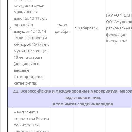
киокушин среди
мальчиков и
ГАУ АО "РЦСП
девочек 10-11 лет,
ОО "Амурская
юношей и
04-08
4
г. Хабаровск
региональна
девушек 12-13, 14-
декабря
федерация
15 лет, юниоров и
Киокушин"
юниорок 16-17 лет,
мужчин и женщин
18 лет и старше
(дисциплины:
весовые
категории, ката,
ката-группа)
2.2. Всероссийские и международные мероприятия, меро
подготовке к ним,
в том числе среди инвалидов
Чемпионат и
первенство России
по киокушин
среди мальчиков и