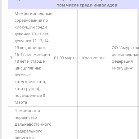
том числе среди инвалидов
Межрегиональные
соревнования по
киокушин среди
девочек 10-11 лет,
девушек 12-13, 14-
15 лет, юниорок
ОО "Амурская
16-17 лет, женщин
региональна
3
01-03 марта
г. Красноярск
18 лет и старше
федерация
(дисциплины:
Киокушин"
весовые
категории, ката,
ката-группа),
посвящённые 8
Марта
Чемпионат и
первенство
Дальневосточного
федерального
округа по