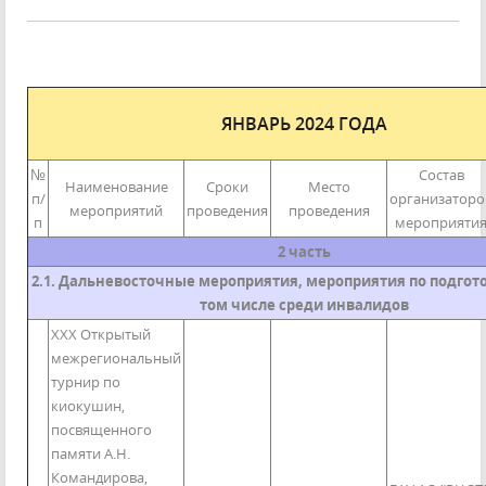
ЯНВАРЬ 2024 ГОДА
№
Состав
Наименование
Сроки
Место
п/
организаторо
мероприятий
проведения
проведения
п
мероприяти
2 часть
2.1. Дальневосточные мероприятия, мероприятия по подгото
том числе среди инвалидов
XXX Открытый
межрегиональный
турнир по
киокушин,
посвященного
памяти А.Н.
Командирова,