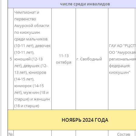
числе среди инвалидов
Чемпионат и
первенство
Амурской области
по киокушин
среди мальчиков
(10-11 лет), девочек
ГАУ АО "РЦСП"
(10-11 лет),
ОО "Амурская
11-13
5
юношей (12-13
г. Свободный
региональная
октября
лет), девушек (12-
федерация
13 лет), юниоров
киокушин"
(14-15 лет),
юниорок (14-15
лет), мужчин (18 и
старше) и женщин
(18 и старше)
НОЯБРЬ 2024 ГОДА
№
Состав