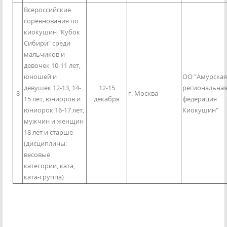
Всероссийские
соревнования по
киокушин "Кубок
Сибири" среди
мальчиков и
девочек 10-11 лет,
юношей и
ОО "Амурская
девушек 12-13, 14-
12-15
региональна
8
г. Москва
15 лет, юниоров и
декабря
федерация
юниорок 16-17 лет,
Киокушин"
мужчин и женщин
18 лет и старше
(дисциплины:
весовые
категории, ката,
ката-группа)