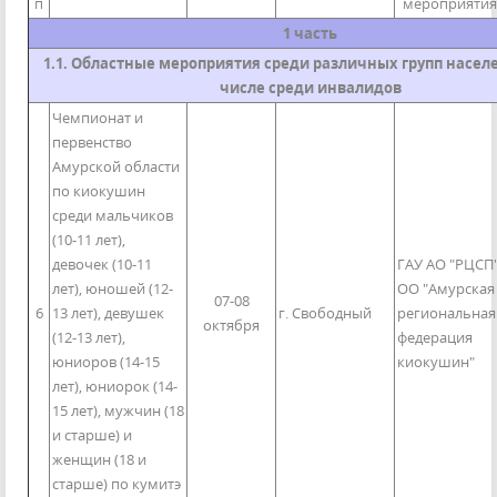
п
мероприятия
1 часть
1.1. Областные мероприятия среди различных групп населе
числе среди инвалидов
Чемпионат и
первенство
Амурской области
по киокушин
среди мальчиков
(10-11 лет),
девочек (10-11
ГАУ АО "РЦСП"
лет), юношей (12-
ОО "Амурская
07-08
6
13 лет), девушек
г. Свободный
региональная
октября
(12-13 лет),
федерация
юниоров (14-15
киокушин"
лет), юниорок (14-
15 лет), мужчин (18
и старше) и
женщин (18 и
старше) по кумитэ