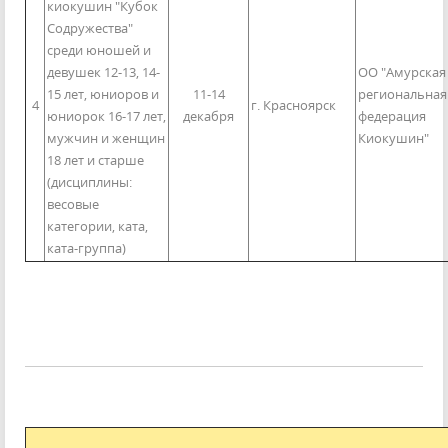
киокушин "Кубок
Содружества"
среди юношей и
девушек 12-13, 14-
ОО "Амурская
15 лет, юниоров и
11-14
региональная
4
г. Красноярск
юниорок 16-17 лет,
декабря
федерация
мужчин и женщин
Киокушин"
18 лет и старше
(дисциплины:
весовые
категории, ката,
ката-группа)