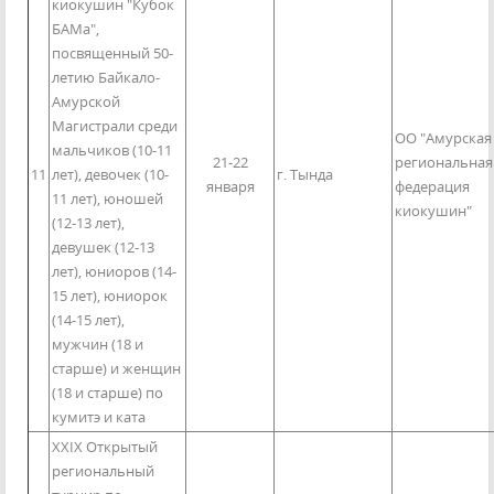
киокушин "Кубок
БАМа",
посвященный 50-
летию Байкало-
Амурской
Магистрали среди
ОО "Амурская
мальчиков (10-11
21-22
региональная
11
лет), девочек (10-
г. Тында
января
федерация
11 лет), юношей
киокушин"
(12-13 лет),
девушек (12-13
лет), юниоров (14-
15 лет), юниорок
(14-15 лет),
мужчин (18 и
старше) и женщин
(18 и старше) по
кумитэ и ката
XXIX Открытый
региональный