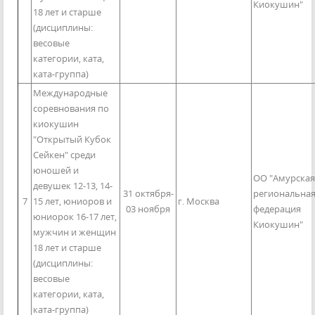
Киокушин"
18 лет и старше
(дисциплины:
весовые
категории, ката,
ката-группа)
Международные
соревнования по
киокушин
"Открытый Кубок
Сейкен" среди
юношей и
ОО "Амурская
девушек 12-13, 14-
31 октября-
региональна
7
15 лет, юниоров и
г. Москва
03 ноября
федерация
юниорок 16-17 лет,
Киокушин"
мужчин и женщин
18 лет и старше
(дисциплины:
весовые
категории, ката,
ката-группа)