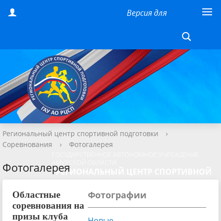
Версия для
слабовидящих
Региональный центр спортивной подготовки
›
Соревнования
›
Фотогалерея
ГОСУДАРСТВЕННОЕ АВТОНОМНОЕ УЧРЕЖДЕНИЕ
АМУРСКОЙ ОБЛАСТИ
Фотогалерея
"РЕГИОНАЛЬНЫЙ ЦЕНТР СПОРТИВНОЙ
ПОДГОТОВКИ"
Фотографии
Областные
соревнования на
призы клуба
Новые