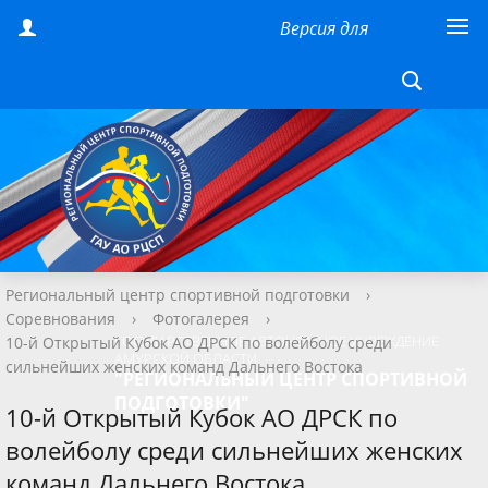
Версия для
слабовидящих
Региональный центр спортивной подготовки
›
Соревнования
›
Фотогалерея
›
ГОСУДАРСТВЕННОЕ АВТОНОМНОЕ УЧРЕЖДЕНИЕ
10-й Открытый Кубок АО ДРСК по волейболу среди
АМУРСКОЙ ОБЛАСТИ
сильнейших женских команд Дальнего Востока
"РЕГИОНАЛЬНЫЙ ЦЕНТР СПОРТИВНОЙ
ПОДГОТОВКИ"
10-й Открытый Кубок АО ДРСК по
волейболу среди сильнейших женских
команд Дальнего Востока