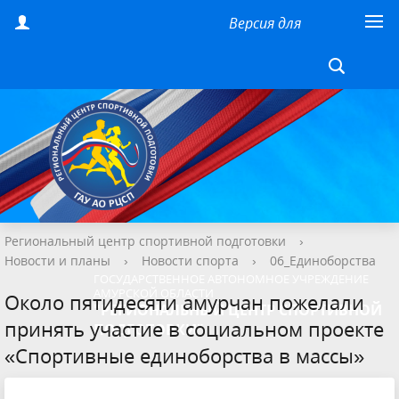
Версия для
слабовидящих
Региональный центр спортивной подготовки
›
Новости и планы
›
Новости спорта
›
06_Единоборства
ГОСУДАРСТВЕННОЕ АВТОНОМНОЕ УЧРЕЖДЕНИЕ
АМУРСКОЙ ОБЛАСТИ
Около пятидесяти амурчан пожелали
"РЕГИОНАЛЬНЫЙ ЦЕНТР СПОРТИВНОЙ
принять участие в социальном проекте
ПОДГОТОВКИ"
«Спортивные единоборства в массы»