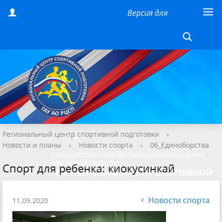
Версия для
слабовидящих
Региональный центр спортивной подготовки
›
Новости и планы
›
Новости спорта
›
06_Единоборства
ГОСУДАРСТВЕННОЕ АВТОНОМНОЕ УЧРЕЖДЕНИЕ
АМУРСКОЙ ОБЛАСТИ
Спорт для ребенка: киокусинкай
"РЕГИОНАЛЬНЫЙ ЦЕНТР СПОРТИВНОЙ
ПОДГОТОВКИ"
Новости спорта
11.09.2020