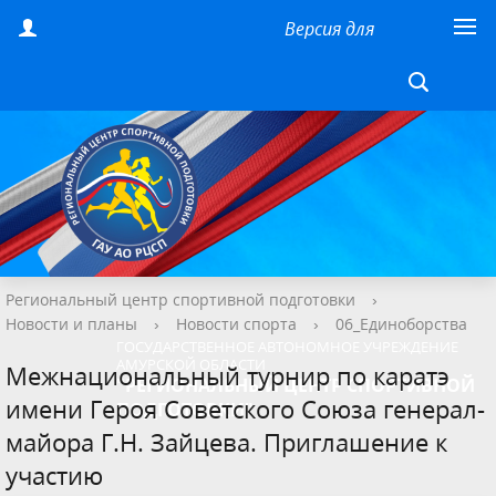
Версия для
слабовидящих
Региональный центр спортивной подготовки
›
Новости и планы
›
Новости спорта
›
06_Единоборства
ГОСУДАРСТВЕННОЕ АВТОНОМНОЕ УЧРЕЖДЕНИЕ
АМУРСКОЙ ОБЛАСТИ
Межнациональный турнир по каратэ
"РЕГИОНАЛЬНЫЙ ЦЕНТР СПОРТИВНОЙ
имени Героя Советского Союза генерал-
ПОДГОТОВКИ"
майора Г.Н. Зайцева. Приглашение к
участию