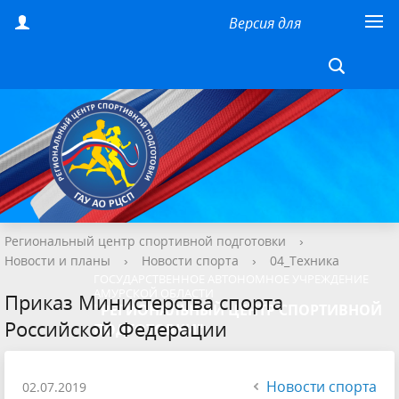
Версия для
слабовидящих
Региональный центр спортивной подготовки
›
Новости и планы
›
Новости спорта
›
04_Техника
ГОСУДАРСТВЕННОЕ АВТОНОМНОЕ УЧРЕЖДЕНИЕ
АМУРСКОЙ ОБЛАСТИ
Приказ Министерства спорта
"РЕГИОНАЛЬНЫЙ ЦЕНТР СПОРТИВНОЙ
Российской Федерации
ПОДГОТОВКИ"
Новости спорта
02.07.2019