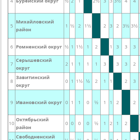
4
Бурейский округ
½
2
1
2½
3
3
3½
4
4
Михайловский
5
1
½
2
1½
2
3
2
3½
3½
район
6
Ромненский округ
½
1
1½
1
2
1
3
3
3
Серышевский
7
2
1
1
1
1
3
3
3
2
округ
Завитинский
8
0
1
1½
½
2
1
1
2
3
округ
9
Ивановский округ
0
1
1
0
½
1
1
2
2
Октябрьский
10
0
0
0
0
½
1
2
1
2
район
Свободненский