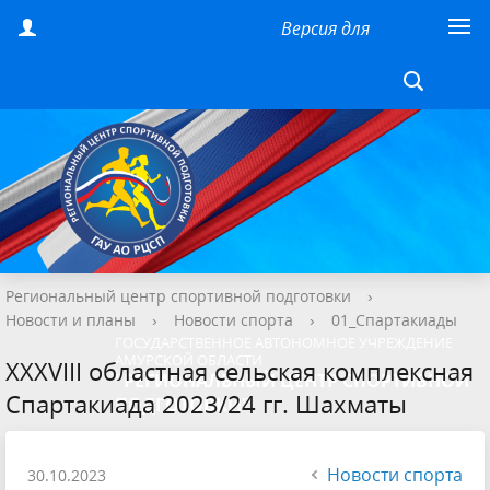
Версия для
слабовидящих
Региональный центр спортивной подготовки
›
Новости и планы
›
Новости спорта
›
01_Спартакиады
ГОСУДАРСТВЕННОЕ АВТОНОМНОЕ УЧРЕЖДЕНИЕ
АМУРСКОЙ ОБЛАСТИ
XXXVIII областная сельская комплексная
"РЕГИОНАЛЬНЫЙ ЦЕНТР СПОРТИВНОЙ
Спартакиада 2023/24 гг. Шахматы
ПОДГОТОВКИ"
Новости спорта
30.10.2023