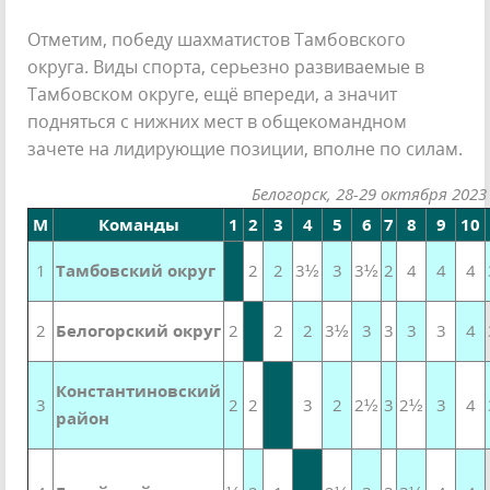
Отметим, победу шахматистов Тамбовского
округа. Виды спорта, серьезно развиваемые в
Тамбовском округе, ещё впереди, а значит
подняться с нижних мест в общекомандном
зачете на лидирующие позиции, вполне по силам.
Белогорск, 28-29 октября 2023
М
Команды
1
2
3
4
5
6
7
8
9
10
1
Тамбовский округ
2
2
3½
3
3½
2
4
4
4
2
Белогорский округ
2
2
2
3½
3
3
3
3
4
Константиновский
3
2
2
3
2
2½
3
2½
3
4
район