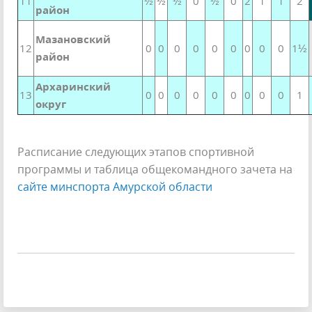
11
½
½
½
0
½
0
2
1
1
2
район
Мазановский
12
0
0
0
0
0
0
0
0
0
1½
район
Архаринский
13
0
0
0
0
0
0
0
0
0
1
округ
Расписание следующих этапов спортивной
программы и таблица общекомандного зачета на
сайте минспорта Амурской области