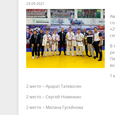
29.09.2021
Ам
со
«2
се
В 
ре
Пя
во
1 
2 место – Арарат Татевосян
2 место – Сергей Новинкин
2 место – Милана Гусейнова