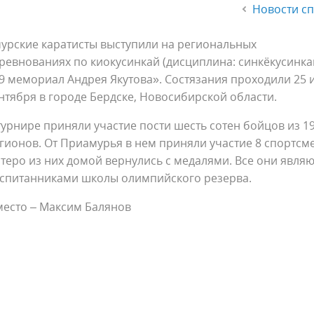
Новости с
урские каратисты выступили на региональных
ревнованиях по киокусинкай (дисциплина: синкёкусинка
9 мемориал Андрея Якутова». Состязания проходили 25 и
нтября в городе Бердске, Новосибирской области.
турнире приняли участие пости шесть сотен бойцов из 1
гионов. От Приамурья в нем приняли участие 8 спортсм
теро из них домой вернулись с медалями. Все они являю
спитанниками школы олимпийского резерва.
место – Максим Балянов