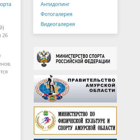
порта
Антидопинг
Фотогалерея
Видеогалерея
й)
 26
9
енов.
тся